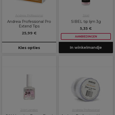
Andreia Professional
Sibel
Andreia Professional Pro
SIBEL tip lijm 3g
Extend Tips
5,35 €
25,99 €
AANBIEDINGEN
In winkelmandje
Kies opties
2AM London
Andreia Professional