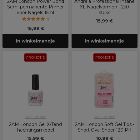
2AM London Power Bond
Andreia Professional Insane
Semi-permanente Primer
XL Nagelvormen - 250
voor Nagels 15ml
stuks
(
1
)
15,99 €
16,99 €
In winkelmandje
In winkelmandje
PROMOTIE
PROMOTIE
2AM London
2AM London
2AM London Gel X-Tend
2AM London Soft Gel Tips -
hechtingsmiddel
Short Oval Sheer 120 PK
15,99 €
10,99 €