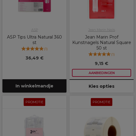
ASP
Jean Marin Nails
ASP Tips Ultra Natural 360
Jean Marin Prof
st
Kunstnagels Natural Square
50 st
(
1
)
(
1
)
36,49 €
9,15 €
AANBIEDINGEN
In winkelmandje
Kies opties
PROMOTIE
PROMOTIE