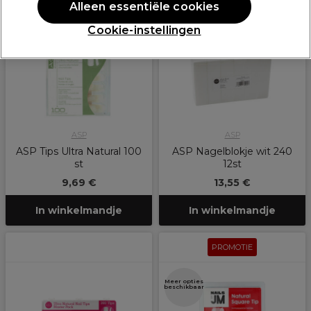
Alleen essentiële cookies
Cookie-instellingen
ASP
ASP
ASP Tips Ultra Natural 100
ASP Nagelblokje wit 240
st
12st
9,69 €
13,55 €
In winkelmandje
In winkelmandje
PROMOTIE
Meer opties
beschikbaar