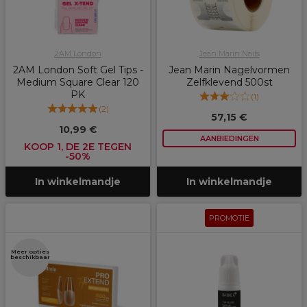
2AM London
Jean Marin Nails
2AM London Soft Gel Tips -
Jean Marin Nagelvormen
Medium Square Clear 120
Zelfklevend 500st
PK
(
1
)
(
2
)
57,15 €
10,99 €
AANBIEDINGEN
KOOP 1, DE 2E TEGEN
-50%
In winkelmandje
In winkelmandje
PROMOTIE
Meer opties
beschikbaar