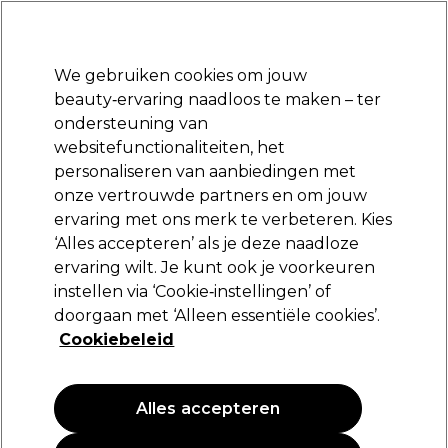
Klaar om je aan te melden voor
-15 %
? Word lid van
Pro-Duo Prestige
en gebruik
RET15
op je eerste aankoop.
*Voorw. van toep.
We gebruiken cookies om jouw
Aanmelden
beauty‑ervaring naadloos te maken – ter
ondersteuning van
Merken
Deals
Haar
Elektra
Beauty
Salon interieur
websitefunctionaliteiten, het
Gratis Retourneren
personaliseren van aanbiedingen met
Gratis bezorging vanaf slechts €40
onze vertrouwde partners en om jouw
Nageltips
Salon interieur
Nagel tools
ervaring met ons merk te verbeteren. Kies
‘Alles accepteren’ als je deze naadloze
Nageltips
ervaring wilt. Je kunt ook je voorkeuren
instellen via ‘Cookie‑instellingen’ of
doorgaan met ‘Alleen essentiële cookies’.
Cookiebeleid
Filters
Sorteren op:
Relevantie
Alles accepteren