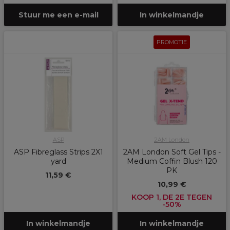
Stuur me een e-mail
In winkelmandje
PROMOTIE
ASP
2AM London
ASP Fibreglass Strips 2X1
2AM London Soft Gel Tips -
yard
Medium Coffin Blush 120
PK
11,59 €
10,99 €
KOOP 1, DE 2E TEGEN
-50%
In winkelmandje
In winkelmandje