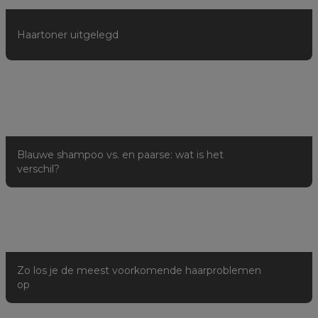
Haartoner uitgelegd
Blauwe shampoo vs. en paarse: wat is het
verschil?
Zo los je de meest voorkomende haarproblemen
op