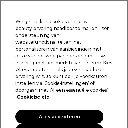
Klaar om je aan te melden voor
-15 %
? Word lid van
Pro-Duo Prestige
en gebruik
RET15
op je eerste aankoop.
*Voorw. van toep.
We gebruiken cookies om jouw
Aanmelden
beauty‑ervaring naadloos te maken – ter
ondersteuning van
Merken
Deals
Haar
Elektra
Beauty
Salon interieur
websitefunctionaliteiten, het
Volgende dag geleverd*
personaliseren van aanbiedingen met
Na verzending, maandag t/m vrijdag
onze vertrouwde partners en om jouw
ervaring met ons merk te verbeteren. Kies
‘Alles accepteren’ als je deze naadloze
ervaring wilt. Je kunt ook je voorkeuren
instellen via ‘Cookie‑instellingen’ of
doorgaan met ‘Alleen essentiële cookies’.
Cookiebeleid
Alles accepteren