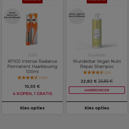
Meer
Meer opties
kleuren
beschikbaar
beschikbaar
XP100
Wunderbar
XP100 Intense Radiance
Wunderbar Vegan Nutri
Permanent Haarkleuring
Repair Shampoo
100ml
(
29
)
(
463
)
22,82 €
26,85 €
10,55 €
AANBIEDINGEN
4 KOPEN, 1 GRATIS
Kies opties
Kies opties