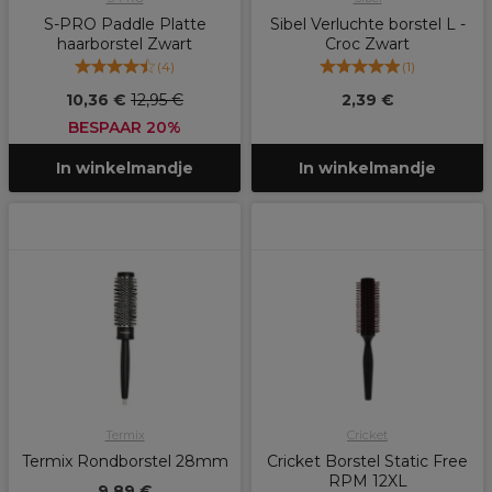
S-PRO Paddle Platte
Sibel Verluchte borstel L -
haarborstel Zwart
Croc Zwart
(
4
)
(
1
)
10,36 €
12,95 €
2,39 €
BESPAAR 20%
In winkelmandje
In winkelmandje
Termix
Cricket
Termix Rondborstel 28mm
Cricket Borstel Static Free
RPM 12XL
9,89 €