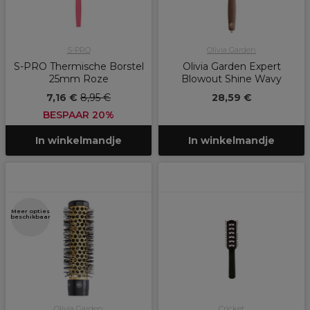
S-PRO
Olivia Garden
S-PRO Thermische Borstel
Olivia Garden Expert
25mm Roze
Blowout Shine Wavy
7,16 €
8,95 €
28,59 €
BESPAAR 20%
In winkelmandje
In winkelmandje
Meer opties
beschikbaar
Olivia Garden
Cricket