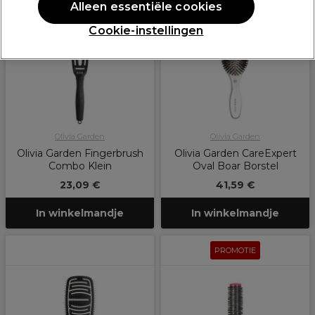
Alleen essentiële cookies
Cookie-instellingen
Olivia Garden
Olivia Garden
Olivia Garden Fingerbrush
Olivia Garden CareExpert
Combo Klein
Oval Boar Borstel
23,09 €
41,59 €
In winkelmandje
In winkelmandje
PROMOTIE