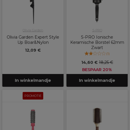
Olivia Garden
S-PRO
Olivia Garden Expert Style
S-PRO Ionische
Up Boar&Nylon
Keramische Borstel 62mm
Zwart
12,09 €
(
1
)
14,60 €
18,25 €
BESPAAR 20%
In winkelmandje
In winkelmandje
PROMOTIE