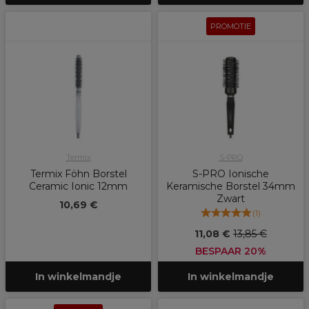
PROMOTIE
Termix
S-PRO
Termix Föhn Borstel
S-PRO Ionische
Ceramic Ionic 12mm
Keramische Borstel 34mm
Zwart
10,69 €
(
1
)
11,08 €
13,85 €
BESPAAR 20%
In winkelmandje
In winkelmandje