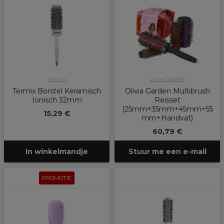
Termix
Olivia Garden
Termix Borstel Keramisch
Olivia Garden Multibrush
Ionisch 32mm
Reisset
(25mm+35mm+45mm+55
15,29 €
mm+Handvat)
60,79 €
In winkelmandje
Stuur me een e-mail
PROMOTIE