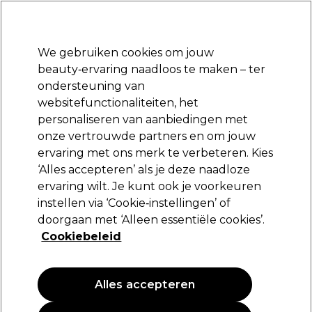
Klaar om je aan te melden voor
-15 %
? Word lid van
Pro-Duo Prestige
en gebruik
RET15
op je eerste aankoop.
*Voorw. van toep.
We gebruiken cookies om jouw
Aanmelden
beauty‑ervaring naadloos te maken – ter
ondersteuning van
Merken
Deals
Haar
Elektra
Beauty
Salon interieur
websitefunctionaliteiten, het
Volgende dag geleverd*
personaliseren van aanbiedingen met
Na verzending, maandag t/m vrijdag
onze vertrouwde partners en om jouw
Borstels
Salon interieur
Kappers tools
ervaring met ons merk te verbeteren. Kies
‘Alles accepteren’ als je deze naadloze
Borstels
ervaring wilt. Je kunt ook je voorkeuren
instellen via ‘Cookie‑instellingen’ of
doorgaan met ‘Alleen essentiële cookies’.
Cookiebeleid
Filters
Sorteren op:
Relevantie
Alles accepteren