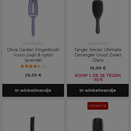
Olivia Garden
Tangle Teezer
Olivia Garden Fingerbrush
Tangle Teezer Ultimate
Icoon zwijn & nylon
Detangler Groot Zwart
lavendel
Glans
(
2
)
19,99 €
26,59 €
KOOP 1, DE 2E TEGEN
-50%
In winkelmandje
In winkelmandje
PROMOTIE