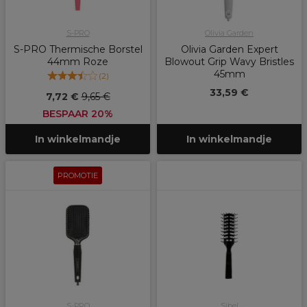
S-PRO
Olivia Garden
S-PRO Thermische Borstel
Olivia Garden Expert
44mm Roze
Blowout Grip Wavy Bristles
45mm
(
2
)
33,59 €
7,72 €
9,65 €
BESPAAR 20%
In winkelmandje
In winkelmandje
PROMOTIE
S-PRO
Sibel