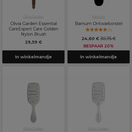
Olivia Garden
Barnum
Olivia Garden Essential
Barnum Ontwarborstel
CareExpert Care Golden
(
2
)
Nylon Brush
24,60 €
30,75 €
29,59 €
BESPAAR 20%
In winkelmandje
In winkelmandje
Olivia Garden
Olivia Garden