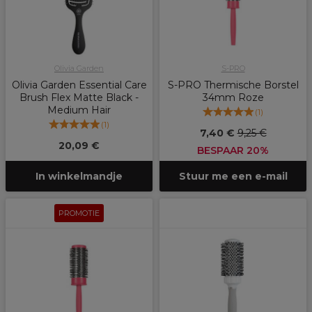
Olivia Garden
S-PRO
Olivia Garden Essential Care
S-PRO Thermische Borstel
Brush Flex Matte Black -
34mm Roze
Medium Hair
(
1
)
(
1
)
7,40 €
9,25 €
20,09 €
BESPAAR 20%
In winkelmandje
Stuur me een e-mail
PROMOTIE