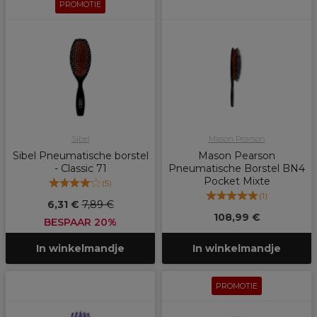
PROMOTIE
Sibel
Mason Pearson
Sibel Pneumatische borstel
Mason Pearson
- Classic 71
Pneumatische Borstel BN4
Pocket Mixte
(
5
)
(
1
)
6,31 €
7,89 €
108,99 €
BESPAAR 20%
In winkelmandje
In winkelmandje
PROMOTIE