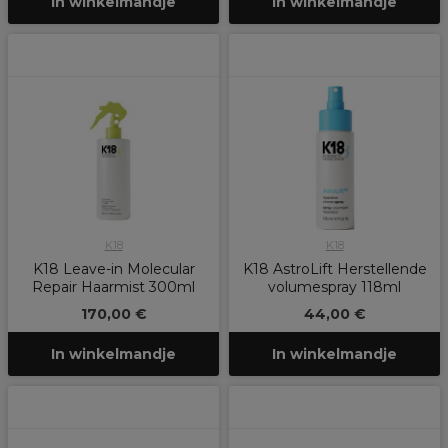
In winkelmandje
In winkelmandje
K18
K18
K18 Leave-in Molecular
K18 AstroLift Herstellende
Repair Haarmist 300ml
volumespray 118ml
170,00 €
44,00 €
In winkelmandje
In winkelmandje