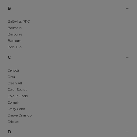
B
BaByliss PRO
Balmain
Barburys
Barnum
Bob Tuo
C
Ceriotti
Cina
Clean All
Color Secret
Colour Undo
Comair
Crazy Color
Crewe Orlando
Cricket
D