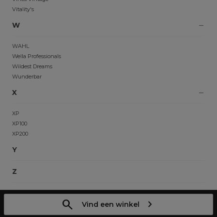
Vitality's
W
WAHL
Wella Professionals
Wildest Dreams
Wunderbar
X
XP
XP100
XP200
Y
Z
Vind een winkel