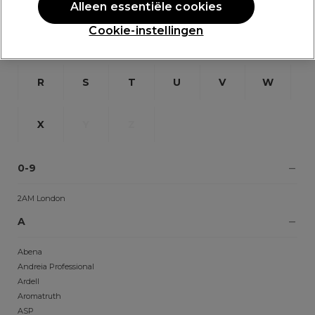
Alleen essentiële cookies
Cookie-instellingen
L
M
N
O
P
Q
R
S
T
U
V
W
X
Y
Z
0-9
2AM London
A
Abena
Andreia Professional
Ardell
Aromatruth
ASP