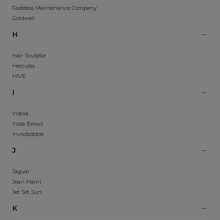
Goddess Maintenance Company
Goldwell
H
Hair Sculptor
Hercules
HIVE
I
Indola
Insta Brows
invisibobble
J
Jaguar
Jean Marin
Jet Set Sun
K