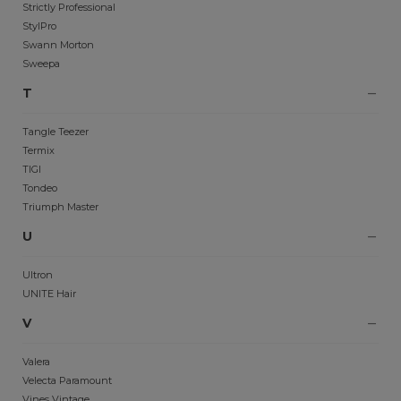
Strictly Professional
StylPro
Swann Morton
Sweepa
T
Tangle Teezer
Termix
TIGI
Tondeo
Triumph Master
U
Ultron
UNITE Hair
V
Valera
Velecta Paramount
Vines Vintage