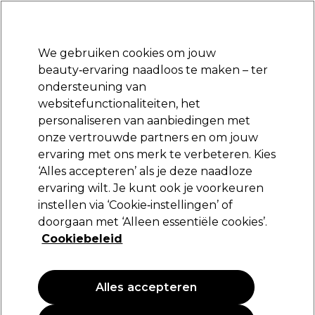
Klaar om je aan te melden voor
-15 %
? Word lid van
Pro-Duo Prestige
en gebruik
RET15
op je eerste aankoop.
*Voorw. van toep.
We gebruiken cookies om jouw
Aanmelden
beauty‑ervaring naadloos te maken – ter
ondersteuning van
Merken
Deals
Haar
Elektra
Beauty
Salon interieur
websitefunctionaliteiten, het
Volgende dag geleverd*
personaliseren van aanbiedingen met
Na verzending, maandag t/m vrijdag
onze vertrouwde partners en om jouw
Merken
ervaring met ons merk te verbeteren. Kies
‘Alles accepteren’ als je deze naadloze
Shop de merken
ervaring wilt. Je kunt ook je voorkeuren
instellen via ‘Cookie‑instellingen’ of
doorgaan met ‘Alleen essentiële cookies’.
Verberg de A-Z-index
Cookiebeleid
0-9
A
B
C
D
E
Alles accepteren
F
G
H
I
J
K