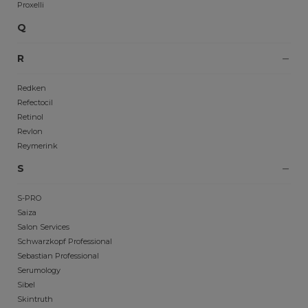
Proxelli
Q
R
Redken
Refectocil
Retinol
Revlon
Reymerink
S
S-PRO
Saiza
Salon Services
Schwarzkopf Professional
Sebastian Professional
Serumology
Sibel
Skintruth