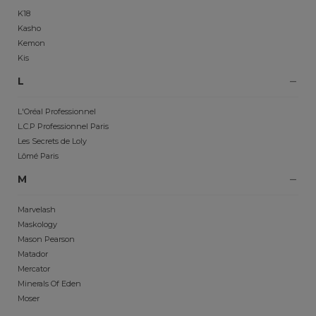
K18
Kasho
Kemon
Kis
L
L'Oréal Professionnel
L.C.P Professionnel Paris
Les Secrets de Loly
Lômé Paris
M
Marvelash
Maskology
Mason Pearson
Matador
Mercator
Minerals Of Eden
Moser