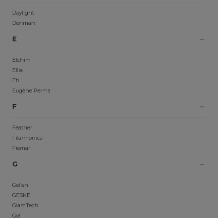
Daylight
Denman
E
Elchim
Ellia
Eti
Eugène Perma
F
Feather
Filarmonica
Framar
G
Gelish
GESKE
GlamTech
Go!