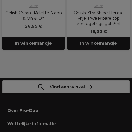
Gelish
Gelish
Gelish Cream Palette Neon
Gelish Xtra Shine Hema-
& On & On
vrije afweekbare top
verzegelings gel 9ml
26,95 €
16,00 €
In winkelmandje
In winkelmandje
Vind een winkel
Over Pro-Duo
Wettelijke informatie