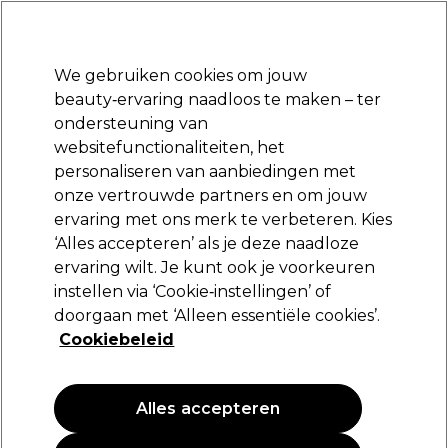
Klaar om je aan te melden voor
-15 %
? Word lid van
Pro-Duo Prestige
en gebruik
RET15
op je eerste aankoop.
*Voorw. van toep.
We gebruiken cookies om jouw
Aanmelden
beauty‑ervaring naadloos te maken – ter
ondersteuning van
Merken
Deals
Haar
Elektra
Beauty
Salon interieur
websitefunctionaliteiten, het
Volgende dag geleverd*
personaliseren van aanbiedingen met
Na verzending, maandag t/m vrijdag
onze vertrouwde partners en om jouw
Gelish
Merken
ervaring met ons merk te verbeteren. Kies
‘Alles accepteren’ als je deze naadloze
Gelish
ervaring wilt. Je kunt ook je voorkeuren
instellen via ‘Cookie‑instellingen’ of
doorgaan met ‘Alleen essentiële cookies’.
Cookiebeleid
Filters
Sorteren op:
Populariteit
Alles accepteren