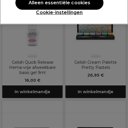
Alleen essentiële cookies
Cookie-instellingen
Gelish
Gelish
Gelish Quick Release
Gelish Cream Palette
Hema-vrije afweekbare
Pretty Pastels
basis gel 9ml
26,95 €
16,00 €
In winkelmandje
In winkelmandje