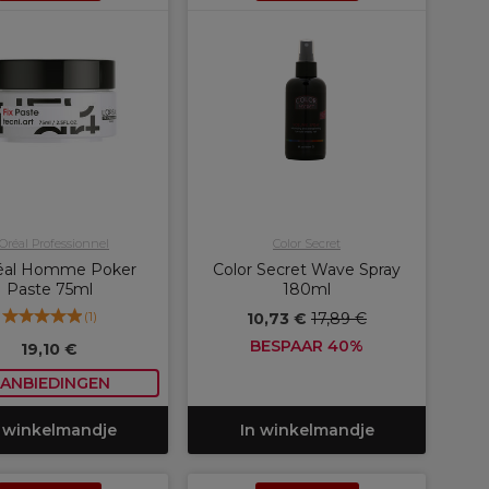
'Oréal Professionnel
Color Secret
éal Homme Poker
Color Secret Wave Spray
Paste 75ml
180ml
(
1
)
10,73 €
17,89 €
BESPAAR 40%
19,10 €
ANBIEDINGEN
 winkelmandje
In winkelmandje