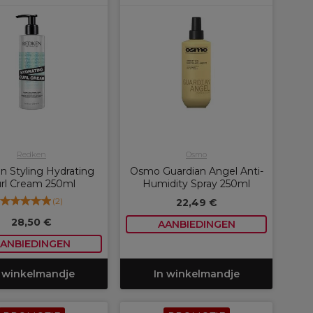
Redken
Osmo
 Styling Hydrating
Osmo Guardian Angel Anti-
rl Cream 250ml
Humidity Spray 250ml
(
2
)
22,49 €
28,50 €
AANBIEDINGEN
ANBIEDINGEN
 winkelmandje
In winkelmandje