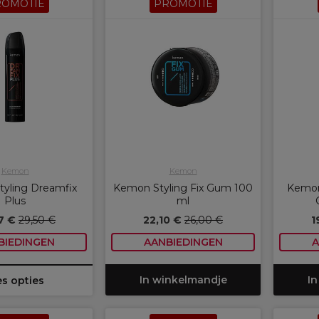
ROMOTIE
PROMOTIE
Kemon
Kemon
yling Dreamfix
Kemon Styling Fix Gum 100
Kemon 
Plus
ml
7 €
29,50 €
22,10 €
26,00 €
1
BIEDINGEN
AANBIEDINGEN
A
In winkelmandje
In
es opties