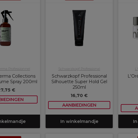
rma Professionnel
Schwarzkopf Professional
L
rma Collections
Schwarzkopf Professional
L'Or
lume Spray 200ml
Silhouette Super Hold Gel
250ml
27,75 €
16,70 €
BIEDINGEN
AANBIEDINGEN
A
inkelmandje
In winkelmandje
In