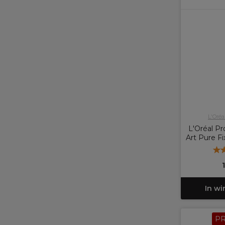
L'Oréa
L'Oréal Pr
Art Pure Fi
In w
P