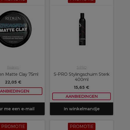
Redken
S-PRO
n Matte Clay 75ml
S-PRO Stylingschuim Sterk
400ml
22,05 €
15,65 €
ANBIEDINGEN
AANBIEDINGEN
ur me een e-mail
In winkelmandje
PROMOTIE
PROMOTIE