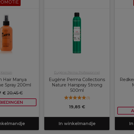
ROMOTIE
Kemon
Eugène Perma Professionnel
 Hair Manya
Eugène Perma Collections
Redken
ne Spray 200ml
Nature Hairspray Strong
500ml
7 €
20,45 €
(
1
)
BIEDINGEN
19,85 €
A
inkelmandje
In winkelmandje
In