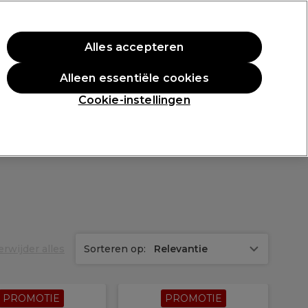
rste aankoop.
*Voorw. van toep.
Alles accepteren
Aanmelden
Alleen essentiële cookies
n
Inspiratie
Professionele Awards
Cookie-instellingen
erwijder alles
Sorteren op:
Relevantie
PROMOTIE
PROMOTIE