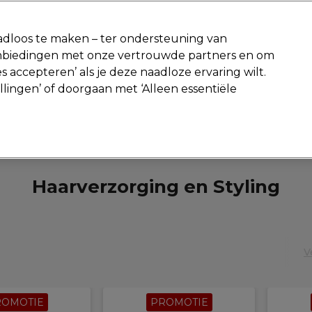
-15 %
? Word lid van
Pro-Duo Prestige
en gebruik
RET15
op je ee
dloos te maken – ter ondersteuning van
aanbiedingen met onze vertrouwde partners en om
Zoeken
s accepteren’ als je deze naadloze ervaring wilt.
Beauty
Salon interieur
Mannen
Vegan
Nieuwe producte
ellingen’ of doorgaan met ‘Alleen essentiële
Gratis Retourneren
Gratis bezorging vanaf slechts €40
Mannen
Haarverzorging en Styling
Haarverzorging en Styling
V
ROMOTIE
PROMOTIE