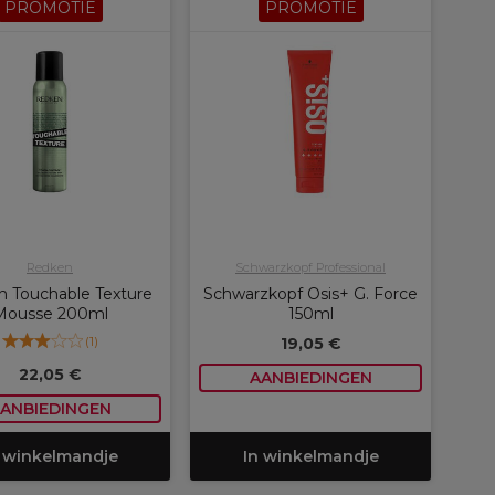
PROMOTIE
PROMOTIE
Redken
Schwarzkopf Professional
 Touchable Texture
Schwarzkopf Osis+ G. Force
Mousse 200ml
150ml
(
1
)
19,05 €
22,05 €
AANBIEDINGEN
ANBIEDINGEN
 winkelmandje
In winkelmandje