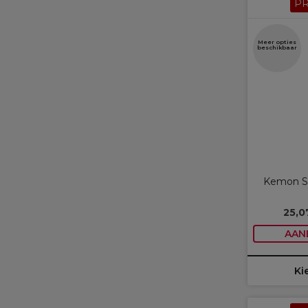
P
Meer opties
beschikbaar
Kemon St
25,0
AAN
Ki