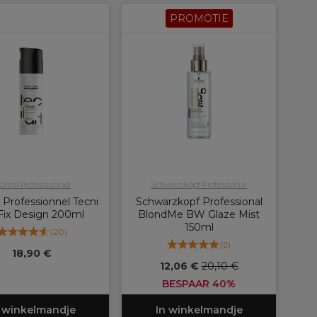
PROMOTIE
'Oréal Professionnel
Schwarzkopf Professional
 Professionnel Tecni
Schwarzkopf Professional
 Fix Design 200ml
BlondMe BW Glaze Mist
150ml
(
20
)
(
2
)
18,90 €
12,06 €
20,10 €
BESPAAR 40%
 winkelmandje
In winkelmandje