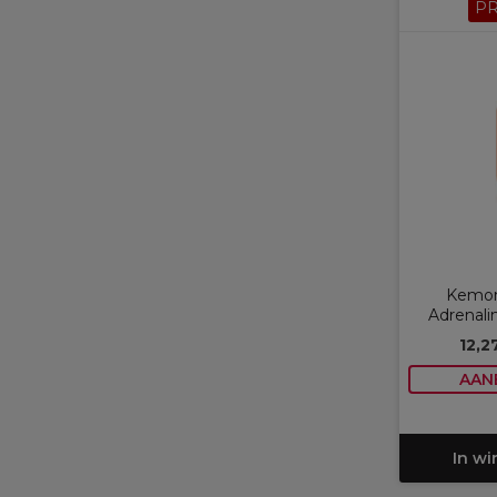
P
Kemon
Adrenali
12,2
AAN
In w