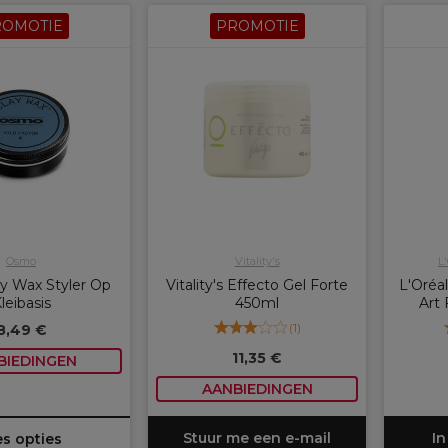
ROMOTIE
PROMOTIE
Osmo
Vitality's
L
y Wax Styler Op
Vitality's Effecto Gel Forte
L'Oréal
leibasis
450ml
Art
(
1
)
8,49 €
11,35 €
BIEDINGEN
AANBIEDINGEN
Stuur me een e-mail
In
es opties