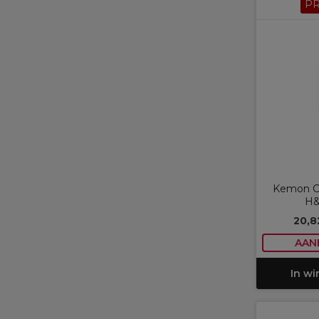
P
Kemon Ca
H&
20,8
AAN
In w