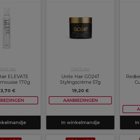
NITE Hair
UNITE Hair
Hair ELEVATE
Unite Hair GO247
Redken
mousse 170g
Stylingscrème 57g
Cu
33,70 €
19,20 €
BIEDINGEN
AANBIEDINGEN
A
inkelmandje
In winkelmandje
In