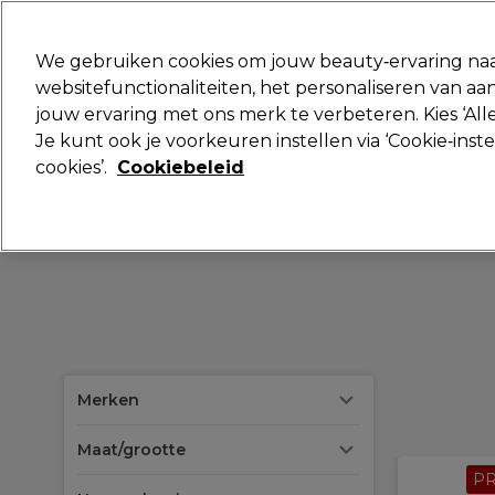
Klaar om je aan te melden voor
We gebruiken cookies om jouw beauty‑ervaring naa
websitefunctionaliteiten, het personaliseren van 
jouw ervaring met ons merk te verbeteren. Kies ‘Alle
Merken
Deals
Haar
Elektra
Je kunt ook je voorkeuren instellen via ‘Cookie‑inst
cookies’.
Cookiebeleid
Volgende dag geleverd*
Na verzending, maandag t/m vrijdag
Merken
Maat/grootte
P