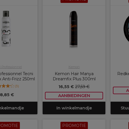
l Professionnel
Kemon
ofessionnel Tecni
Kemon Hair Manya
Redke
x Anti-Frizz 250ml
Dreamfix Plus 300ml
(
3
)
16,55 €
27,59 €
A
18,85 €
AANBIEDINGEN
inkelmandje
In winkelmandje
Stu
ROMOTIE
PROMOTIE