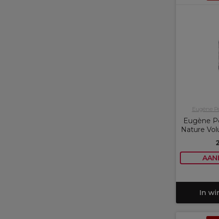
Eugène Pe
Eugène Pe
Nature Vo
AAN
In w