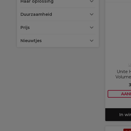
Haar oplossing
Duurzaamheid
Prijs
Nieuwtjes
U
Unite 
Volume
AAN
In w