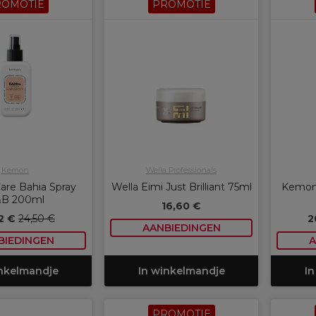
ROMOTIE
PROMOTIE
Kemon
Wella Professionals
re Bahia Spray
Wella Eimi Just Brilliant 75ml
Kemon
B 200ml
16,60 €
2 €
24,50 €
2
AANBIEDINGEN
BIEDINGEN
A
inkelmandje
In winkelmandje
In
PROMOTIE