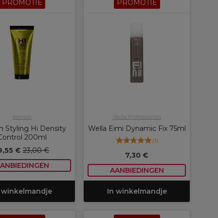
PROMOTIE
PROMOTIE
Kemon
Wella Professionals
Styling Hi Density
Wella Eimi Dynamic Fix 75ml
Control 200ml
(
1
)
9,55 €
23,00 €
7,30 €
ANBIEDINGEN
AANBIEDINGEN
 winkelmandje
In winkelmandje