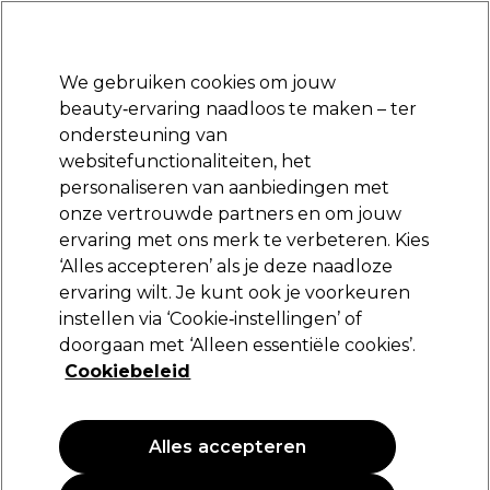
Klaar om je aan te melden voor
-15 %
? Word lid van
Pro-Duo Prestige
en gebruik
RET15
op je eerste aankoop.
*Voorw. van toep.
We gebruiken cookies om jouw
Aanmelden
beauty‑ervaring naadloos te maken – ter
ondersteuning van
Merken
Deals
Haar
Elektra
Beauty
Salon interieur
websitefunctionaliteiten, het
Volgende dag geleverd*
personaliseren van aanbiedingen met
Na verzending, maandag t/m vrijdag
onze vertrouwde partners en om jouw
ervaring met ons merk te verbeteren. Kies
Kemon
‘Alles accepteren’ als je deze naadloze
ervaring wilt. Je kunt ook je voorkeuren
Kemon Care Nourish Spray 2 Phase 200ml
instellen via ‘Cookie‑instellingen’ of
(
0
)
doorgaan met ‘Alleen essentiële cookies’.
24,50 €
Cookiebeleid
12.25 € per 100ml
Alles accepteren
PROMOTIE