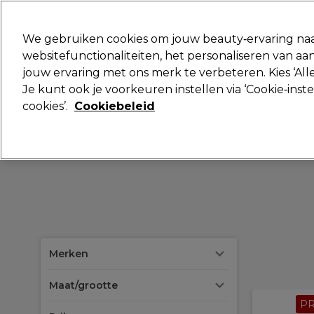
Klaar om je aan te melden voor
We gebruiken cookies om jouw beauty‑ervaring naa
websitefunctionaliteiten, het personaliseren van 
jouw ervaring met ons merk te verbeteren. Kies ‘Alle
Merken
Deals
Haar
Elektra
Je kunt ook je voorkeuren instellen via ‘Cookie‑inst
cookies’.
Cookiebeleid
Volgende dag geleverd*
Na verzending, maandag t/m vrijdag
Merken
Maat/grootte
P