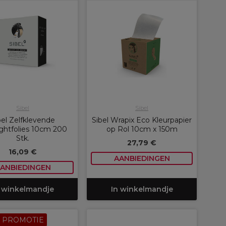
Sibel
Sibel
bel Zelfklevende
Sibel Wrapix Eco Kleurpapier
ightfolies 10cm 200
op Rol 10cm x 150m
Stk.
27,79 €
16,09 €
AANBIEDINGEN
ANBIEDINGEN
 winkelmandje
In winkelmandje
PROMOTIE