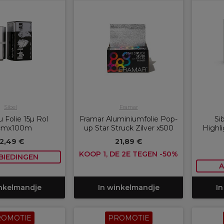
Sibel
Framar
u Folie 15µ Rol
Framar Aluminiumfolie Pop-
Si
cmx100m
up Star Struck Zilver x500
Highl
12,49 €
21,89 €
KOOP 1, DE 2E TEGEN -50%
BIEDINGEN
A
inkelmandje
In winkelmandje
In
ROMOTIE
PROMOTIE