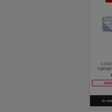
S-PRO
highligh
AAN
In w