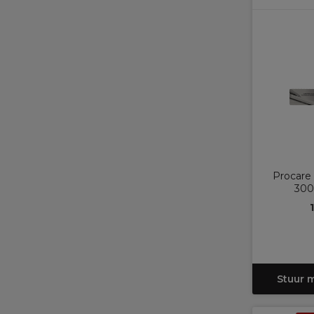
Procare 
30
Stuur 