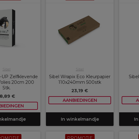
Sibel
Sibel
K-UP Zelfklevende
Sibel Wrapix Eco Kleurpapier
Sibel
folies 20cm 200
110x240mm 500stk
Stk.
23,19 €
18,89 €
AANBIEDINGEN
A
BIEDINGEN
inkelmandje
In winkelmandje
In
ROMOTIE
PROMOTIE