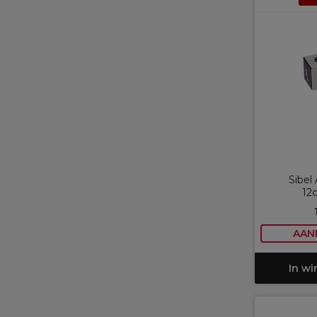
Sibel 
12
AAN
In w