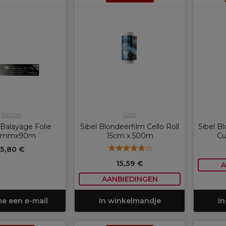
Procare
Sibel
Balayage Folie
Sibel Blondeerfilm Cello Roll
Sibel B
0mmx90m
15cm x 500m
Cu
(
1
)
15,80 €
15,59 €
A
AANBIEDINGEN
me een e-mail
In winkelmandje
In