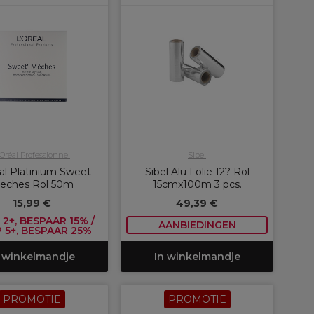
'Oréal Professionnel
Sibel
al Platinium Sweet
Sibel Alu Folie 12? Rol
eches Rol 50m
15cmx100m 3 pcs.
15,99 €
49,39 €
2+, BESPAAR 15% /
AANBIEDINGEN
 5+, BESPAAR 25%
 winkelmandje
In winkelmandje
PROMOTIE
PROMOTIE