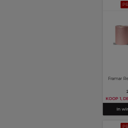
P
Framar Rel
KOOP 1, D
In w
P