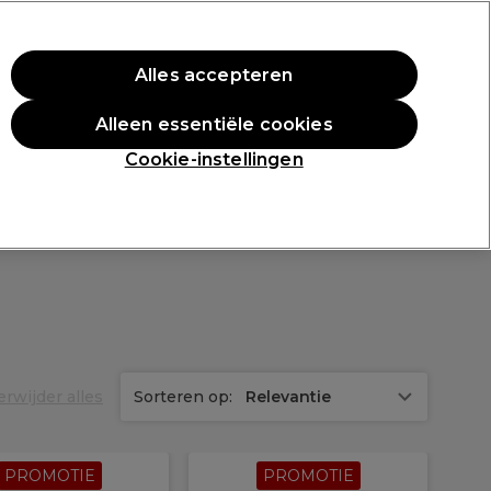
rste aankoop.
*Voorw. van toep.
Alles accepteren
Aanmelden
Alleen essentiële cookies
n
Inspiratie
Professionele Awards
Cookie-instellingen
t
erwijder alles
Sorteren op:
Relevantie
PROMOTIE
PROMOTIE