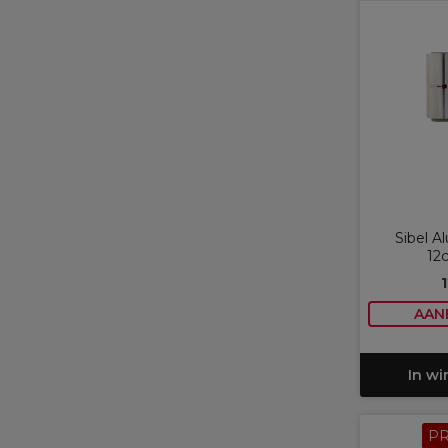
Sibel Al
12
AAN
In w
P