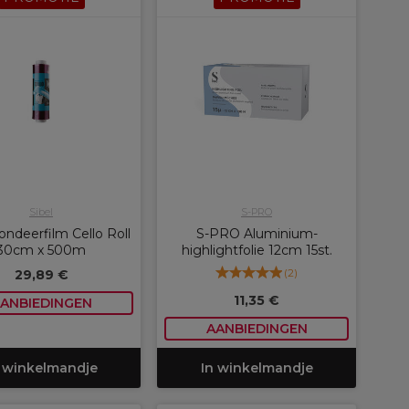
Sibel
S-PRO
londeerfilm Cello Roll
S-PRO Aluminium-
30cm x 500m
highlightfolie 12cm 15st.
(
2
)
29,89 €
11,35 €
ANBIEDINGEN
AANBIEDINGEN
 winkelmandje
In winkelmandje