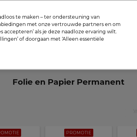
-15 %
? Word lid van
Pro-Duo Prestige
en gebruik
RET15
op je ee
dloos te maken – ter ondersteuning van
aanbiedingen met onze vertrouwde partners en om
Zoeken
s accepteren’ als je deze naadloze ervaring wilt.
Beauty
Salon interieur
Mannen
Vegan
Nieuwe producte
ellingen’ of doorgaan met ‘Alleen essentiële
Gratis Retourneren
Gratis bezorging vanaf slechts €40
Salon interieur
Kappers tools
Folie en Papier Permanen
Folie en Papier Permanent
V
ROMOTIE
PROMOTIE