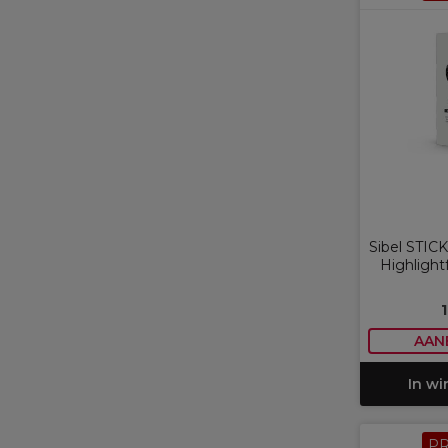
Sibel STIC
Highlight
AAN
In w
P