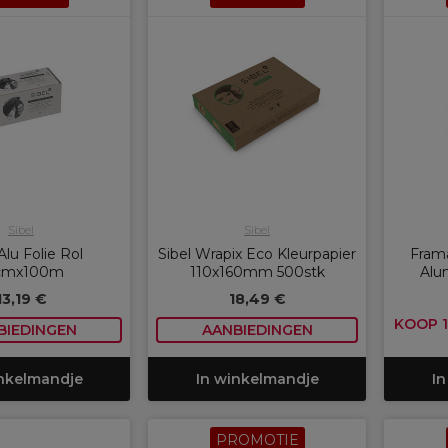
Sibel
Sibel
Alu Folie Rol
Sibel Wrapix Eco Kleurpapier
Fram
cmx100m
110x160mm 500stk
Alu
13,19 €
18,49 €
KOOP 1
BIEDINGEN
AANBIEDINGEN
inkelmandje
In winkelmandje
In
PROMOTIE