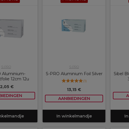
S-PRO
S-PRO
 Aluminium-
S-PRO Aluminium Foil Silver
Sibel B
tfolie 12cm 12u
(
1
)
12,05 €
13,15 €
BIEDINGEN
A
AANBIEDINGEN
inkelmandje
In winkelmandje
In