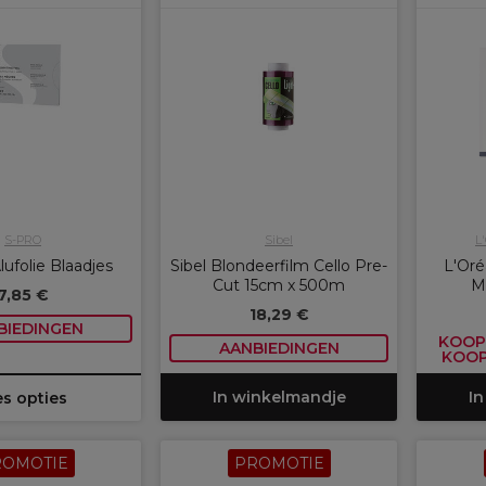
S-PRO
Sibel
L
ufolie Blaadjes
Sibel Blondeerfilm Cello Pre-
L'Oré
Cut 15cm x 500m
M
7,85 €
18,29 €
BIEDINGEN
KOOP 
AANBIEDINGEN
KOOP
In winkelmandje
In
es opties
ROMOTIE
PROMOTIE