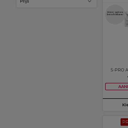
Prijs
Meer opties
beschikbaar
S-PRO Al
AAN
Ki
P