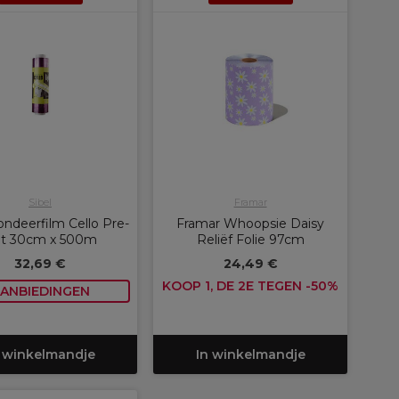
Sibel
Framar
londeerfilm Cello Pre-
Framar Whoopsie Daisy
t 30cm x 500m
Reliëf Folie 97cm
32,69 €
24,49 €
KOOP 1, DE 2E TEGEN -50%
ANBIEDINGEN
 winkelmandje
In winkelmandje