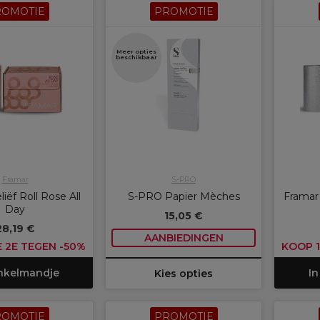
ROMOTIE
PROMOTIE
Meer opties
beschikbaar
Framar
S-PRO
iëf Roll Rose All
S-PRO Papier Mèches
Framar 
Day
15,05 €
28,19 €
AANBIEDINGEN
E 2E TEGEN -50%
KOOP 1
inkelmandje
In
Kies opties
ROMOTIE
PROMOTIE