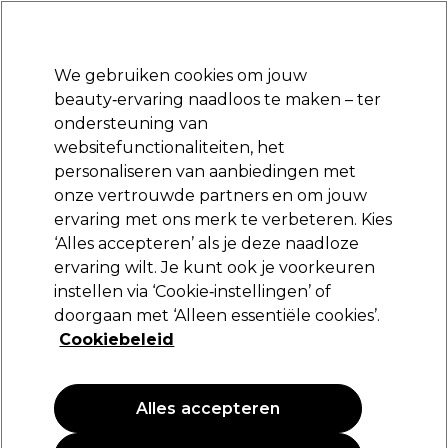
Klaar om je aan te melden voor
-15 %
? Word lid van
Pro-Duo Prestige
en gebruik
RET15
op je eerste aankoop.
*Voorw. van toep.
We gebruiken cookies om jouw
Aanmelden
beauty‑ervaring naadloos te maken – ter
ondersteuning van
Merken
Deals
Haar
Elektra
Beauty
Salon interieur
websitefunctionaliteiten, het
Volgende dag geleverd*
personaliseren van aanbiedingen met
Na verzending, maandag t/m vrijdag
onze vertrouwde partners en om jouw
Kits
Beauty
Wimpers en wenkbrauwen
ervaring met ons merk te verbeteren. Kies
‘Alles accepteren’ als je deze naadloze
Kits
ervaring wilt. Je kunt ook je voorkeuren
instellen via ‘Cookie‑instellingen’ of
doorgaan met ‘Alleen essentiële cookies’.
Cookiebeleid
Filters
Sorteren op:
Relevantie
Alles accepteren