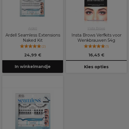
Ardell
Insta Brows
Ardell Seamless Extensions
Insta Brows Verfkits voor
Naked Kit
Wenkbrauwen 54g
(
2
)
(
1
)
24,99 €
16,45 €
In winkelmandje
Kies opties