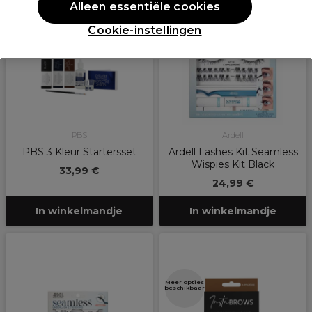
Alleen essentiële cookies
Cookie-instellingen
PBS
Ardell
PBS 3 Kleur Startersset
Ardell Lashes Kit Seamless
Wispies Kit Black
33,99 €
24,99 €
In winkelmandje
In winkelmandje
Meer opties
beschikbaar