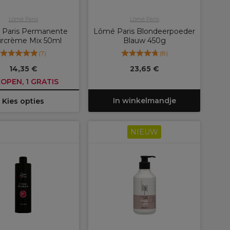
Lômé Paris
Lômé Paris
Paris Permanente
Lômé Paris Blondeerpoeder
urcrème Mix 50ml
Blauw 450g
(
7
)
(
8
)
14,35 €
23,65 €
KOPEN, 1 GRATIS
In winkelmandje
Kies opties
NIEUW