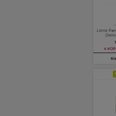
L
Lômé Paris
Demi
4 KOP
Ki