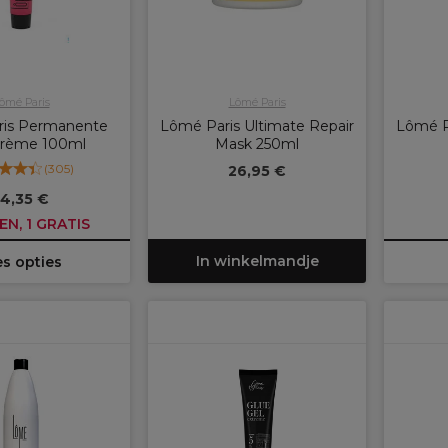
ômé Paris
Lômé Paris
ris Permanente
Lômé Paris Ultimate Repair
Lômé P
crème 100ml
Mask 250ml
(
305
)
26,95 €
14,35 €
EN, 1 GRATIS
In winkelmandje
es opties