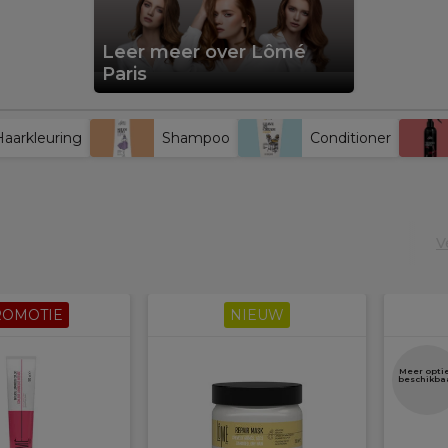
Leer meer over Lômé
Paris
Haarkleuring
Shampoo
Conditioner
V
ROMOTIE
NIEUW
Meer opti
beschikba