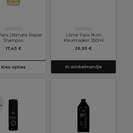
Lômé Paris
Lômé Paris
aris Ultimate Repair
Lômé Paris Nutri
Shampoo
Kleurmasker 250ml
17,45 €
26,95 €
In winkelmandje
Kies opties
ar