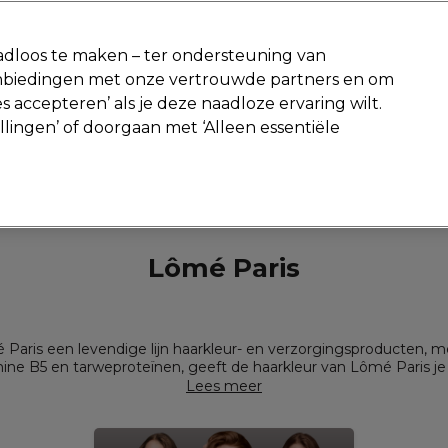
-15 %
? Word lid van
Pro-Duo Prestige
en gebruik
RET15
op je ee
dloos te maken – ter ondersteuning van
aanbiedingen met onze vertrouwde partners en om
Zoeken
s accepteren’ als je deze naadloze ervaring wilt.
Beauty
Salon interieur
Mannen
Vegan
Nieuwe producte
ellingen’ of doorgaan met ‘Alleen essentiële
Gratis Retourneren
Gratis bezorging vanaf slechts €40
Merken
Lômé Paris
Lômé Paris
ômé Paris een levendige lijn haarkleur- en verzorgingsproducten
tamine B5 en tarweproteïnen, geeft de haarkleur van Lômé Paris je
fantastische glans.
Lees meer