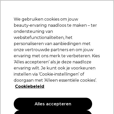
Klaar om je aan te melden voor
-15 %
? Word lid van
Pro-Duo Prestige
en gebruik
RET15
op je eerste aankoop.
*Voorw. van toep.
We gebruiken cookies om jouw
Aanmelden
beauty‑ervaring naadloos te maken – ter
ondersteuning van
Merken
Deals
Haar
Elektra
Beauty
Salon interieur
websitefunctionaliteiten, het
Volgende dag geleverd*
personaliseren van aanbiedingen met
Na verzending, maandag t/m vrijdag
onze vertrouwde partners en om jouw
ervaring met ons merk te verbeteren. Kies
Lômé Paris
‘Alles accepteren’ als je deze naadloze
ervaring wilt. Je kunt ook je voorkeuren
Lômé Paris Hoofdhuid Balans Shampoo
300ml
instellen via ‘Cookie‑instellingen’ of
doorgaan met ‘Alleen essentiële cookies’.
(
0
)
Cookiebeleid
17,45 €
Alles accepteren
NIEUW