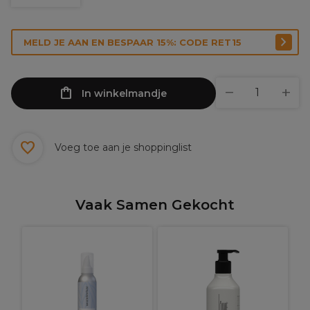
MELD JE AAN EN BESPAAR 15%: CODE RET15
In winkelmandje
Voeg toe aan je shoppinglist
Vaak Samen Gekocht
L
S
v