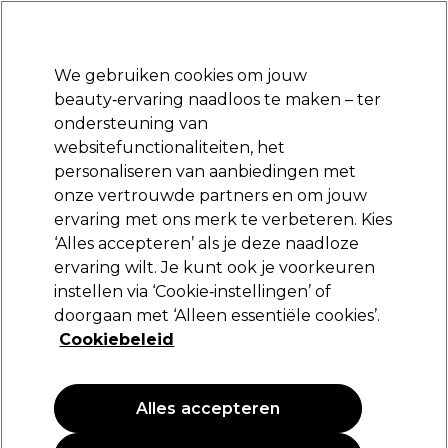
Klaar om je aan te melden voor
-15 %
? Word lid van
Pro-Duo Prestige
en gebruik
RET15
op je eerste aankoop.
*Voorw. van toep.
We gebruiken cookies om jouw
Aanmelden
beauty‑ervaring naadloos te maken – ter
ondersteuning van
Merken
Deals
Haar
Elektra
Beauty
Salon interieur
websitefunctionaliteiten, het
Volgende dag geleverd*
personaliseren van aanbiedingen met
Na verzending, maandag t/m vrijdag
onze vertrouwde partners en om jouw
Haarbanden & elastiekjes
Haar
Kappers Tools
ervaring met ons merk te verbeteren. Kies
‘Alles accepteren’ als je deze naadloze
Haarbanden & elastiekjes
ervaring wilt. Je kunt ook je voorkeuren
instellen via ‘Cookie‑instellingen’ of
doorgaan met ‘Alleen essentiële cookies’.
Cookiebeleid
Filters
Sorteren op:
Populariteit
Alles accepteren