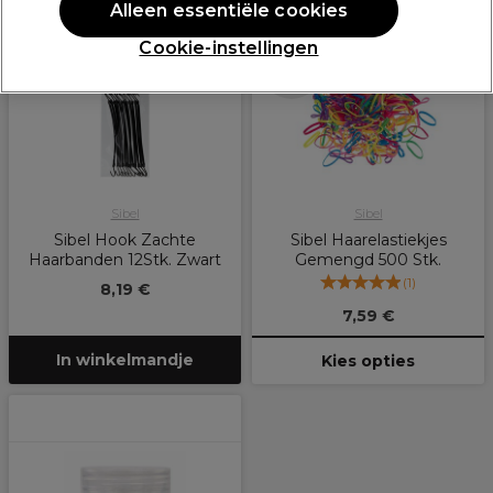
Alleen essentiële cookies
Cookie-instellingen
Meer opties
beschikbaar
Sibel
Sibel
Sibel Hook Zachte
Sibel Haarelastiekjes
Haarbanden 12Stk. Zwart
Gemengd 500 Stk.
(
1
)
8,19 €
7,59 €
In winkelmandje
Kies opties