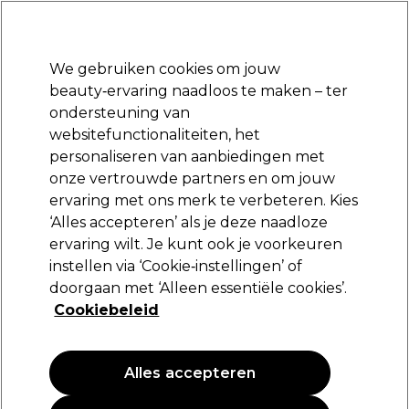
Klaar om je aan te melden voor
-15 %
? Word lid van
Pro-Duo Prestige
en gebruik
RET15
op je eerste aankoop.
*Voorw. van toep.
We gebruiken cookies om jouw
Aanmelden
beauty‑ervaring naadloos te maken – ter
ondersteuning van
Merken
Deals
Haar
Elektra
Beauty
Salon interieur
websitefunctionaliteiten, het
Volgende dag geleverd*
personaliseren van aanbiedingen met
Na verzending, maandag t/m vrijdag
onze vertrouwde partners en om jouw
ervaring met ons merk te verbeteren. Kies
Sibel
‘Alles accepteren’ als je deze naadloze
ervaring wilt. Je kunt ook je voorkeuren
Sibel Hook Zachte Haarbanden 12Stk. Zwart
instellen via ‘Cookie‑instellingen’ of
(
0
)
doorgaan met ‘Alleen essentiële cookies’.
8,19 €
Cookiebeleid
Alles accepteren