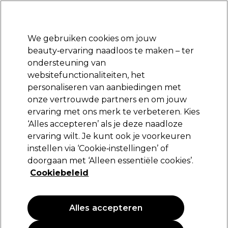
Klaar om je aan te melden voor
-15 %
? Word lid van
Pro-Duo Prestige
en gebruik
RET15
op je eerste aankoop.
*Voorw. van toep.
We gebruiken cookies om jouw
Aanmelden
beauty‑ervaring naadloos te maken – ter
ondersteuning van
Merken
Deals
Haar
Elektra
Beauty
Salon interieur
websitefunctionaliteiten, het
Volgende dag geleverd*
personaliseren van aanbiedingen met
Na verzending, maandag t/m vrijdag
onze vertrouwde partners en om jouw
Spray tan
Beauty
Tanning
ervaring met ons merk te verbeteren. Kies
‘Alles accepteren’ als je deze naadloze
Spray tan
ervaring wilt. Je kunt ook je voorkeuren
instellen via ‘Cookie‑instellingen’ of
doorgaan met ‘Alleen essentiële cookies’.
Cookiebeleid
Filters
Sorteren op:
Relevantie
Alles accepteren