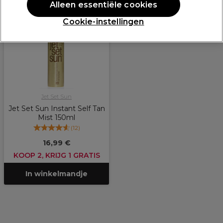
PROMOTIE
Alleen essentiële cookies
Cookie-instellingen
Jet Set Sun
Jet Set Sun Instant Self Tan
Mist 150ml
(
12
)
16,99 €
KOOP 2, KRIJG 1 GRATIS
In winkelmandje