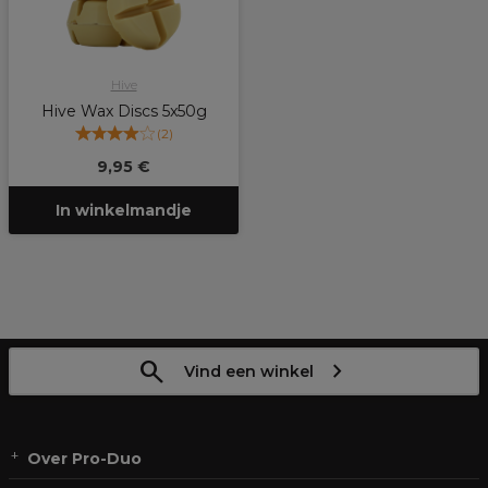
Hive
Hive Wax Discs 5x50g
(
2
)
9,95 €
In winkelmandje
Vind een winkel
Over Pro-Duo