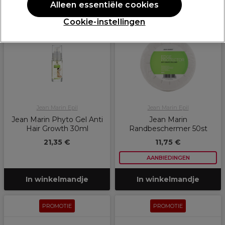
Alleen essentiële cookies
PROMOTIE
Cookie-instellingen
Jean Marin Epil
Jean Marin Epil
Jean Marin Phyto Gel Anti
Jean Marin
Hair Growth 30ml
Randbeschermer 50st
21,35 €
11,75 €
AANBIEDINGEN
In winkelmandje
In winkelmandje
PROMOTIE
PROMOTIE