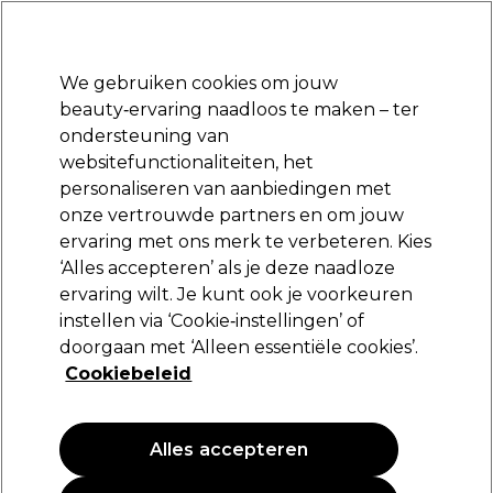
Klaar om je aan te melden voor
-15 %
? Word lid van
Pro-Duo Prestige
en gebruik
RET15
op je eerste aankoop.
*Voorw. van toep.
We gebruiken cookies om jouw
Aanmelden
beauty‑ervaring naadloos te maken – ter
ondersteuning van
Merken
Deals
Haar
Elektra
Beauty
Salon interieur
websitefunctionaliteiten, het
Volgende dag geleverd*
personaliseren van aanbiedingen met
Na verzending, maandag t/m vrijdag
onze vertrouwde partners en om jouw
Wenkbrauwen waxen of
Beauty
Wimpers en wenkbrauwen
ervaring met ons merk te verbeteren. Kies
threaden
‘Alles accepteren’ als je deze naadloze
ervaring wilt. Je kunt ook je voorkeuren
Wenkbrauwen waxen of threaden
instellen via ‘Cookie‑instellingen’ of
doorgaan met ‘Alleen essentiële cookies’.
Cookiebeleid
Filters
Alles accepteren
Sorteren op:
Relevantie