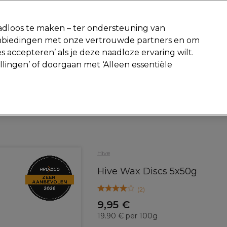
-15 %
? Word lid van
Pro-Duo Prestige
en gebruik
RET15
op je ee
dloos te maken – ter ondersteuning van
aanbiedingen met onze vertrouwde partners en om
Zoeken
s accepteren’ als je deze naadloze ervaring wilt.
Beauty
Salon interieur
Mannen
Vegan
Nieuwe producte
ellingen’ of doorgaan met ‘Alleen essentiële
Gratis Retourneren
Gratis bezorging vanaf slechts €40
Beauty
Wimpers en wenkbrauwen
Wenkbrauwen waxen of thread
Hive
Hive Wax Discs 5x50g
(
2
)
9,95 €
19.90 € per 100g