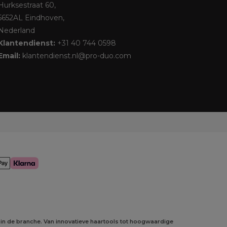
Hurksestraat 60,
5652AL Eindhoven,
Nederland
Klantendienst:
+31 40 744 0598
Email:
klantendienst.nl@pro-duo.com
 in de branche. Van innovatieve haartools tot hoogwaardige