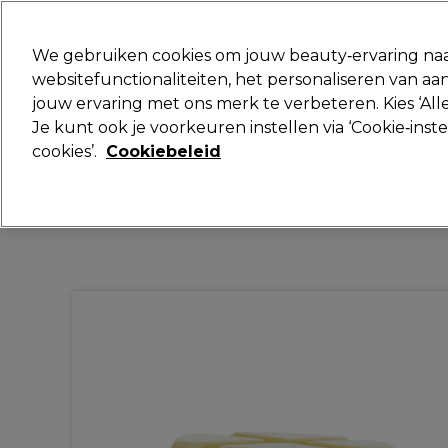
Klaar om je aan te melden voor
We gebruiken cookies om jouw beauty‑ervaring naa
websitefunctionaliteiten, het personaliseren van 
jouw ervaring met ons merk te verbeteren. Kies ‘Alle
Merken
Deals
Haar
Elektra
Je kunt ook je voorkeuren instellen via ‘Cookie‑inst
cookies’.
Cookiebeleid
Volgende dag geleverd*
Na verzending, maandag t/m vrijdag