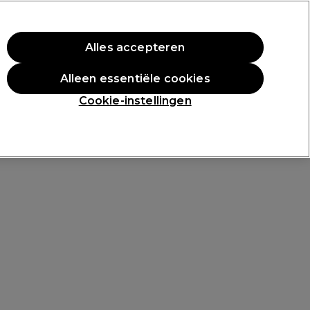
rste aankoop.
*Voorw. van toep.
Alles accepteren
Aanmelden
Alleen essentiële cookies
n
Inspiratie
Professionele Awards
Cookie-instellingen
en