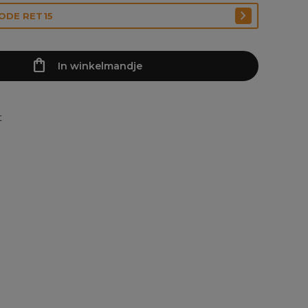
CODE RET15
In winkelmandje
t