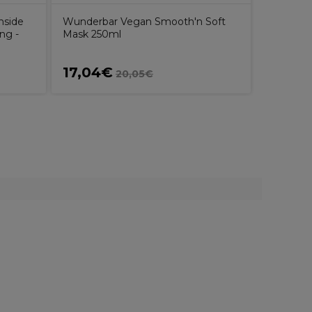
nside
Wunderbar Vegan Smooth'n Soft
Hive Stri
ng -
Mask 250ml
17,04€
4,29€
20,05€