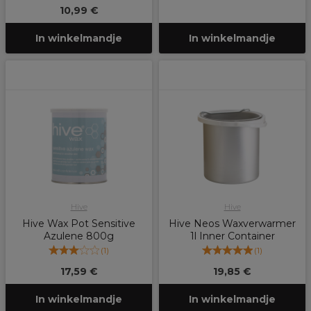
10,99 €
In winkelmandje
In winkelmandje
Hive
Hive
Hive Wax Pot Sensitive
Hive Neos Waxverwarmer
Azulene 800g
1l Inner Container
(
1
)
(
1
)
17,59 €
19,85 €
In winkelmandje
In winkelmandje