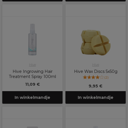
Hive
Hive
Hive Ingrowing Hair
Hive Wax Discs 5x50g
Treatment Spray 100ml
(
2
)
11,09 €
9,95 €
In winkelmandje
In winkelmandje