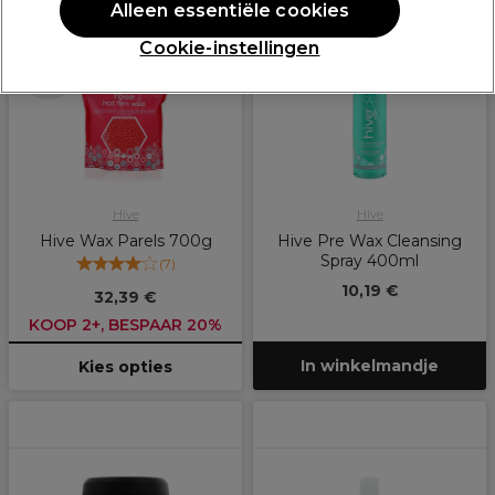
PROMOTIE
Alleen essentiële cookies
Cookie-instellingen
Meer opties
beschikbaar
Hive
Hive
Hive Wax Parels 700g
Hive Pre Wax Cleansing
Spray 400ml
(
7
)
10,19 €
32,39 €
KOOP 2+, BESPAAR 20%
In winkelmandje
Kies opties