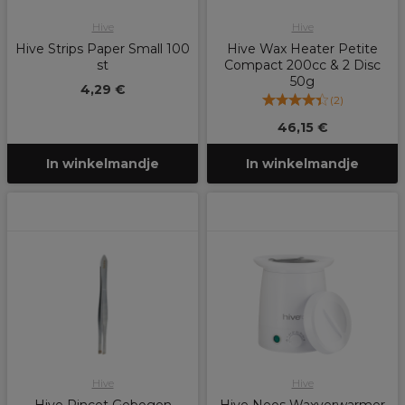
Hive
Hive
Hive Strips Paper Small 100
Hive Wax Heater Petite
st
Compact 200cc & 2 Disc
50g
4,29 €
(
2
)
46,15 €
In winkelmandje
In winkelmandje
Hive
Hive