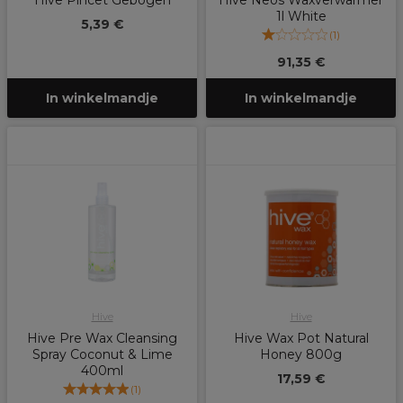
Hive Pincet Gebogen
Hive Neos Waxverwarmer
1l White
5,39 €
(
1
)
91,35 €
In winkelmandje
In winkelmandje
Hive
Hive
Hive Pre Wax Cleansing
Hive Wax Pot Natural
Spray Coconut & Lime
Honey 800g
400ml
17,59 €
(
1
)