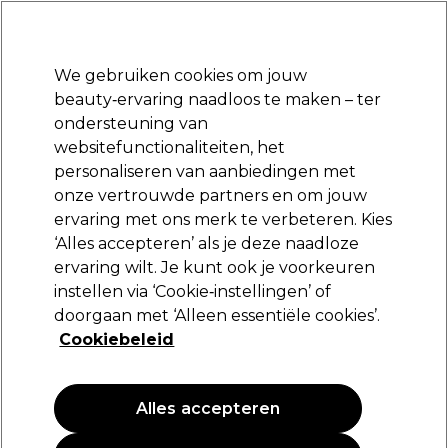
Klaar om je aan te melden voor
-15 %
? Word lid van
Pro-Duo Prestige
en gebruik
RET15
op je eerste aankoop.
*Voorw. van toep.
We gebruiken cookies om jouw
Aanmelden
beauty‑ervaring naadloos te maken – ter
ondersteuning van
Merken
Deals
Haar
Elektra
Beauty
Salon interieur
websitefunctionaliteiten, het
Volgende dag geleverd*
personaliseren van aanbiedingen met
Na verzending, maandag t/m vrijdag
onze vertrouwde partners en om jouw
HIVE
Merken
ervaring met ons merk te verbeteren. Kies
‘Alles accepteren’ als je deze naadloze
HIVE
ervaring wilt. Je kunt ook je voorkeuren
instellen via ‘Cookie‑instellingen’ of
doorgaan met ‘Alleen essentiële cookies’.
Cookiebeleid
Filters
Sorteren op:
Populariteit
Alles accepteren