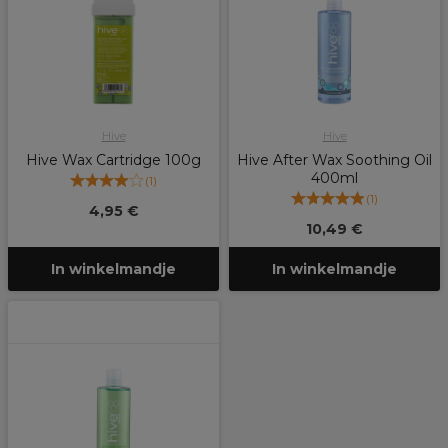
Hive
Hive
Hive Wax Cartridge 100g
Hive After Wax Soothing Oil
400ml
(
1
)
(
1
)
4,95 €
10,49 €
In winkelmandje
In winkelmandje