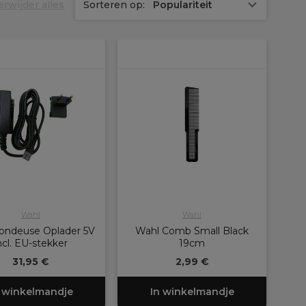
erwijder alles
Sorteren op:
Populariteit
Wahl
Wahl
ondeuse Oplader 5V
Wahl Comb Small Black
ncl. EU-stekker
19cm
31,95 €
2,99 €
 winkelmandje
In winkelmandje