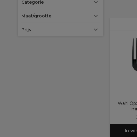
Categorie
Maat/grootte
Prijs
Wahl Opz
mm
In w