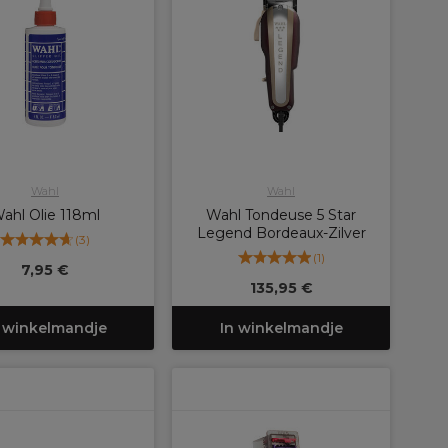
Wahl
Wahl
ahl Olie 118ml
Wahl Tondeuse 5 Star
Legend Bordeaux-Zilver
(
3
)
(
1
)
7,95 €
135,95 €
 winkelmandje
In winkelmandje