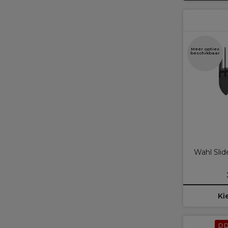
Meer opties
beschikbaar
Wahl Sli
Ki
P