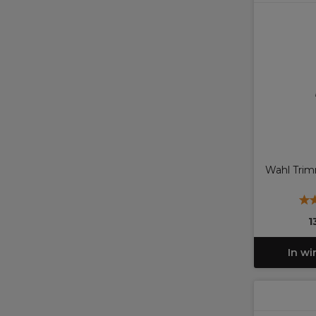
Wahl Trim
1
In w