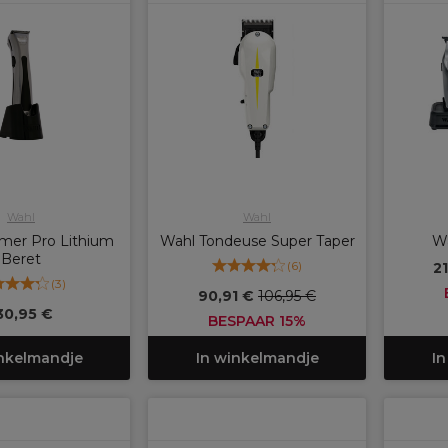
Wahl
Wahl
mer Pro Lithium
Wahl Tondeuse Super Taper
Wa
Beret
(
6
)
2
(
3
)
90,91 €
106,95 €
30,95 €
BESPAAR 15%
inkelmandje
In winkelmandje
In