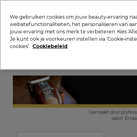
Klaar om je aan te melden voor
We gebruiken cookies om jouw beauty‑ervaring naa
websitefunctionaliteiten, het personaliseren van 
jouw ervaring met ons merk te verbeteren. Kies ‘Alle
Merken
Deals
Haar
Elektra
Je kunt ook je voorkeuren instellen via ‘Cookie‑inst
cookies’.
Cookiebeleid
Volgende dag geleverd*
Na verzending, maandag t/m vrijdag
Gemaakt door professio
salon. Erva