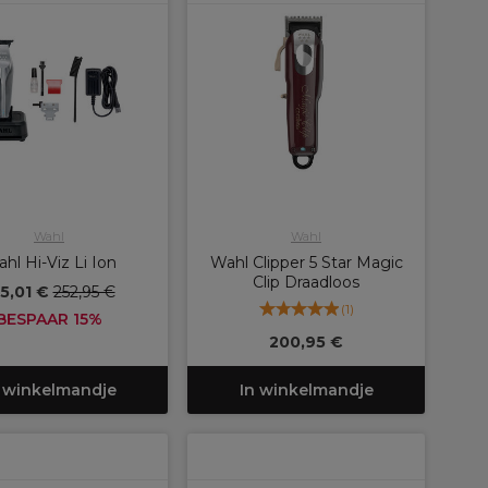
Wahl
Wahl
hl Hi-Viz Li Ion
Wahl Clipper 5 Star Magic
Clip Draadloos
15,01 €
252,95 €
(
1
)
BESPAAR 15%
200,95 €
 winkelmandje
In winkelmandje