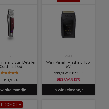
Wahl
Wahl
immer 5 Star Detailer
Wahl Vanish Finishing Tool
Cordless Red
5V
(
1
)
135,11 €
158,95 €
BESPAAR 15%
191,95 €
 winkelmandje
In winkelmandje
PROMOTIE