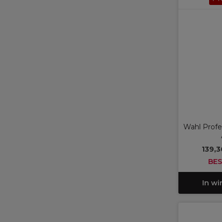
Wahl Profe
139,
BES
In w