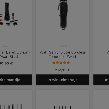
Wahl
Wahl
er Beret Lithium
Wahl Senior 5 Star Cordless
W
Zwart Staal
Tondeuse Zwart
(
1
)
30,95 €
212,95 €
inkelmandje
In winkelmandje
In