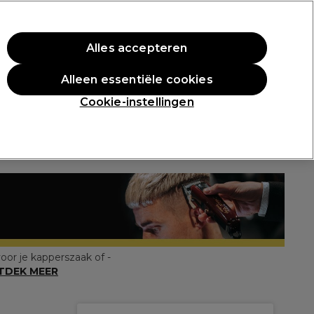
rste aankoop.
*Voorw. van toep.
Alles accepteren
Aanmelden
Alleen essentiële cookies
n
Inspiratie
Professionele Awards
Cookie-instellingen
oor je kapperszaak of -
TDEK MEER