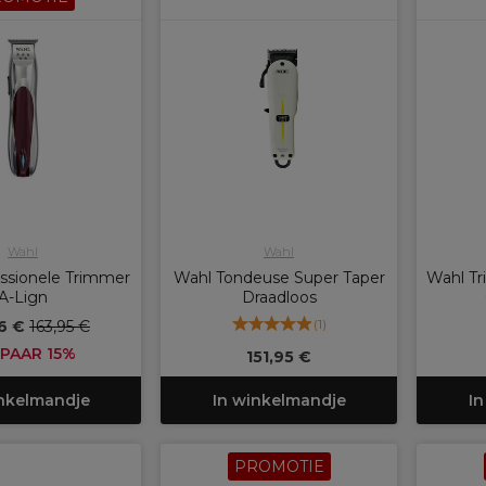
Wahl
Wahl
ssionele Trimmer
Wahl Tondeuse Super Taper
Wahl Tr
A-Lign
Draadloos
(
1
)
36 €
163,95 €
PAAR 15%
151,95 €
inkelmandje
In winkelmandje
In
PROMOTIE