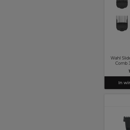
Wahl Sli
Comb 3
In w