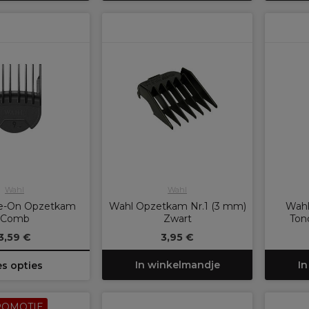
Wahl
Wahl
de-On Opzetkam
Wahl Opzetkam Nr.1 (3 mm)
Wahl
Comb
Zwart
Ton
3,59 €
3,95 €
In winkelmandje
In
es opties
ROMOTIE