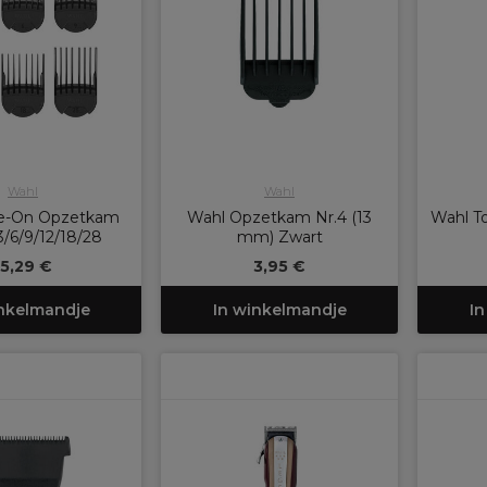
Wahl
Wahl
de-On Opzetkam
Wahl Opzetkam Nr.4 (13
Wahl T
/6/9/12/18/28
mm) Zwart
15,29 €
3,95 €
inkelmandje
In winkelmandje
In