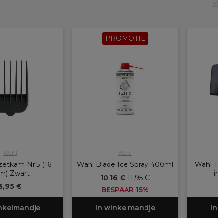
V
PROMOTIE
Wahl
Wahl
etkam Nr.5 (16
Wahl Blade Ice Spray 400ml
Wahl T
) Zwart
i
10,16 €
11,95 €
3,95 €
BESPAAR 15%
inkelmandje
In winkelmandje
In