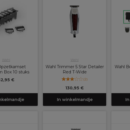
Wahl
Wahl
Opzetkamset
Wahl Trimmer 5 Star Detailer
Wahl Be
 Box 10 stuks
Red T-Wide
(
2
)
52,95 €
130,95 €
inkelmandje
In winkelmandje
In