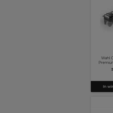
Wahl 
Premium
In w