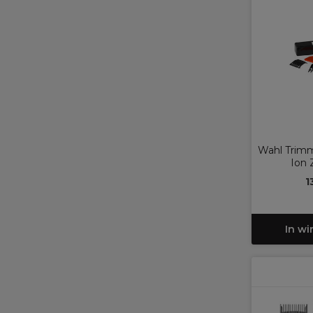
Wahl Trimm
Ion 
1
In w