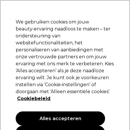
Klaar om je aan te melden voor
-15 %
? Word lid van
Pro-Duo Prestige
en gebruik
RET15
op je eerste aankoop.
*Voorw. van toep.
We gebruiken cookies om jouw
Aanmelden
beauty‑ervaring naadloos te maken – ter
ondersteuning van
Merken
Deals
Haar
Elektra
Beauty
Salon interieur
websitefunctionaliteiten, het
Volgende dag geleverd*
personaliseren van aanbiedingen met
Na verzending, maandag t/m vrijdag
onze vertrouwde partners en om jouw
ervaring met ons merk te verbeteren. Kies
Wahl
‘Alles accepteren’ als je deze naadloze
ervaring wilt. Je kunt ook je voorkeuren
Wahl Tondeuse Oplader 5V incl. EU-stekker
instellen via ‘Cookie‑instellingen’ of
(
0
)
doorgaan met ‘Alleen essentiële cookies’.
31,95 €
Cookiebeleid
Alles accepteren