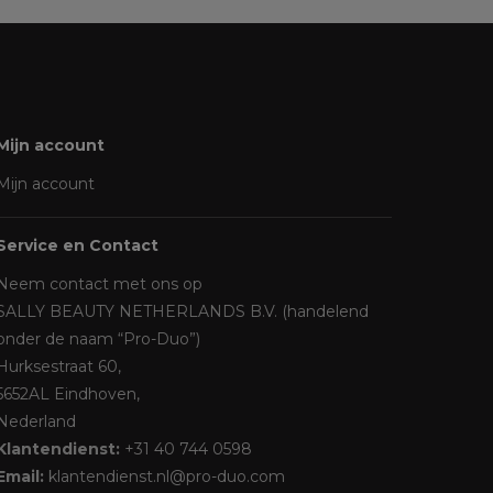
Mijn account
Mijn account
Service en Contact
Neem contact met ons op
SALLY BEAUTY NETHERLANDS B.V. (handelend
onder de naam “Pro-Duo”)
Hurksestraat 60,
5652AL Eindhoven,
Nederland
Klantendienst:
+31 40 744 0598
Email:
klantendienst.nl@pro-duo.com