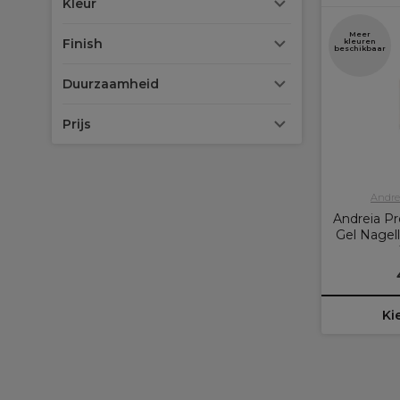
Kleur
Meer
Finish
kleuren
beschikbaar
Duurzaamheid
Prijs
Andrei
Andreia Pr
Gel Nagell
Ki