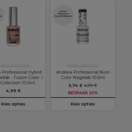
Meer
kleuren
ar
beschikbaar
ndreia Professional
Andreia Professional
 Professional Hybrid
Andreia Professional Nutri
llak - Fusion Color- I
Color Nagellak 10.5ml
 Collection 10.5ml
3,74 €
4,99 €
4,99 €
BESPAAR 25%
Kies opties
Kies opties