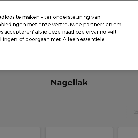
-15 %
? Word lid van
Pro-Duo Prestige
en gebruik
RET15
op je ee
dloos te maken – ter ondersteuning van
aanbiedingen met onze vertrouwde partners en om
Zoeken
s accepteren’ als je deze naadloze ervaring wilt.
Beauty
Salon interieur
Mannen
Vegan
Nieuwe producte
ellingen’ of doorgaan met ‘Alleen essentiële
Gratis Retourneren
Gratis bezorging vanaf slechts €40
Beauty
Nagels
Nagellak
Nagellak
V