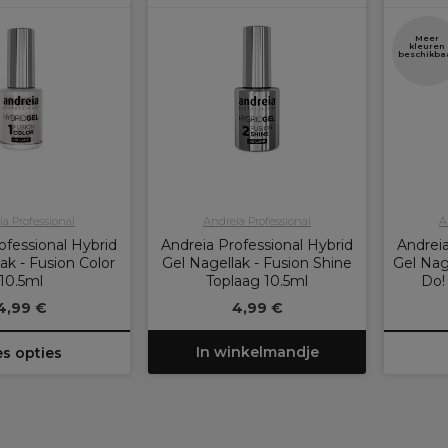
Meer
kleuren
beschikba
a Professional
Andreia Professional
A
ofessional Hybrid
Andreia Professional Hybrid
Andreia
ak - Fusion Color
Gel Nagellak - Fusion Shine
Gel Nage
10.5ml
Toplaag 10.5ml
Do!
4,99 €
4,99 €
In winkelmandje
es opties