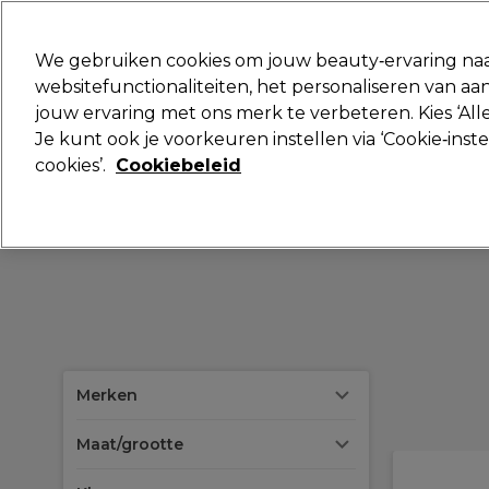
Klaar om je aan te melden voor
We gebruiken cookies om jouw beauty‑ervaring naa
websitefunctionaliteiten, het personaliseren van 
jouw ervaring met ons merk te verbeteren. Kies ‘Alle
Merken
Deals
Haar
Elektra
Je kunt ook je voorkeuren instellen via ‘Cookie‑inst
cookies’.
Cookiebeleid
Volgende dag geleverd*
Na verzending, maandag t/m vrijdag
Merken
Maat/grootte