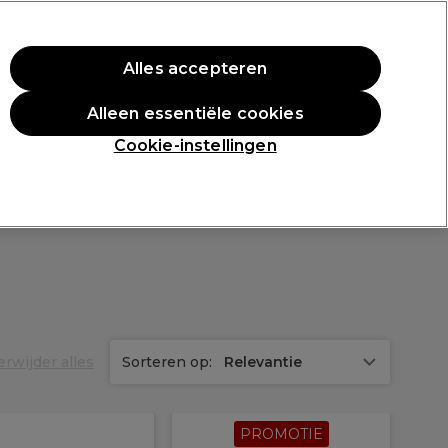
rste aankoop.
*Voorw. van toep.
Alles accepteren
Aanmelden
Alleen essentiële cookies
n
Inspiratie
Professionele Awards
Cookie-instellingen
erwijder alles
Sorteren op:
Relevantie
PROMOTIE