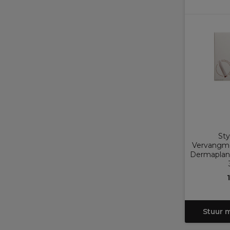
Sty
Vervangme
Dermaplane
Stuur 