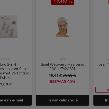
PROMOTIE
Stylpro
Sibel
J
lpro 2-in-1
Sibel Wegwerp Haarband
Jean 
ssen voor Sonic
100st/7420281
 met Verlichting
18,41 €
30,68 €
3 stuks
BESPAAR 40%
12,00 €
A
me een e-mail
In winkelmandje
In