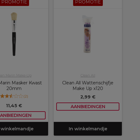
PROMOTIE
PROMOTIE
ean Marin Make-Up
Clean All
Marin Masker Kwast
Clean All Wattenschijfje
20mm
Make Up x120
(
2
)
2,99 €
11,45 €
AANBIEDINGEN
ANBIEDINGEN
 winkelmandje
In winkelmandje