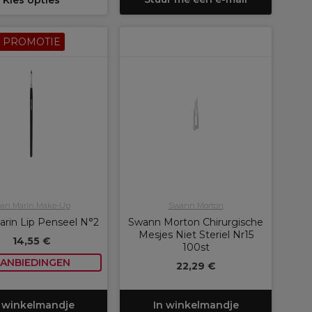
Kies opties
PROMOTIE
ean Marin Make-Up
Swann Morton
arin Lip Penseel N°2
Swann Morton Chirurgische
Mesjes Niet Steriel Nr15
14,55 €
100st
ANBIEDINGEN
22,29 €
 winkelmandje
In winkelmandje