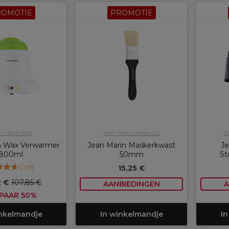
ROMOTIE
PROMOTIE
n Marin Epil
Jean Marin Make-Up
J
n Wax Verwarmer
Jean Marin Maskerkwast
Je
800ml
50mm
St
(
5
)
15,25 €
2 €
107,85 €
AANBIEDINGEN
A
PAAR 50%
inkelmandje
In winkelmandje
In