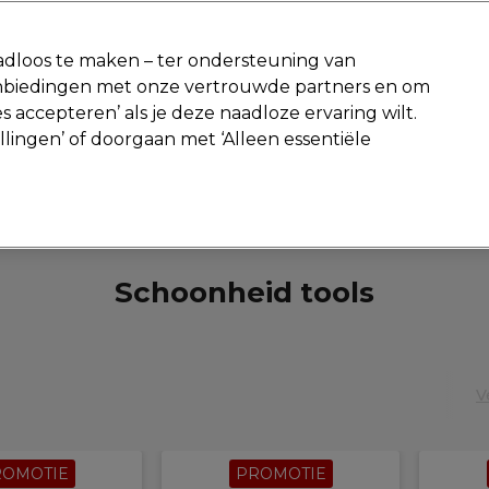
-15 %
? Word lid van
Pro-Duo Prestige
en gebruik
RET15
op je ee
dloos te maken – ter ondersteuning van
aanbiedingen met onze vertrouwde partners en om
Zoeken
s accepteren’ als je deze naadloze ervaring wilt.
Beauty
Salon interieur
Mannen
Vegan
Nieuwe producte
ellingen’ of doorgaan met ‘Alleen essentiële
Gratis Retourneren
Gratis bezorging vanaf slechts €40
Salon interieur
Schoonheid tools
Schoonheid tools
V
ROMOTIE
PROMOTIE