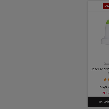
P
Jea
Jean Mari
53,9
BES
In w