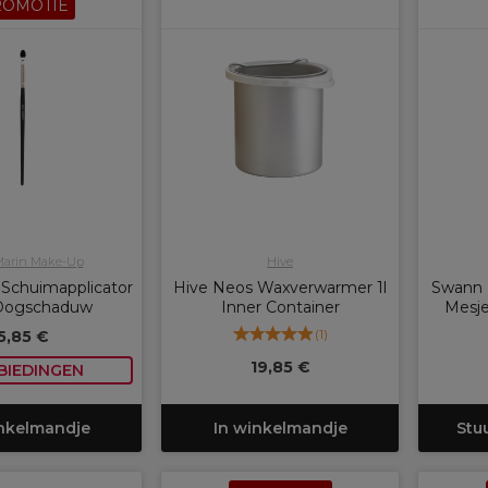
ROMOTIE
Marin Make-Up
Hive
 Schuimapplicator
Hive Neos Waxverwarmer 1l
Swann 
Oogschaduw
Inner Container
Mesje
(
1
)
5,85 €
19,85 €
BIEDINGEN
inkelmandje
In winkelmandje
Stu