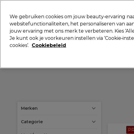
Klaar om je aan te melden voor
We gebruiken cookies om jouw beauty‑ervaring naa
websitefunctionaliteiten, het personaliseren van 
jouw ervaring met ons merk te verbeteren. Kies ‘Alle
Merken
Deals
Haar
Elektra
Je kunt ook je voorkeuren instellen via ‘Cookie‑inst
cookies’.
Cookiebeleid
Volgende dag geleverd*
Na verzending, maandag t/m vrijdag
Merken
Categorie
P