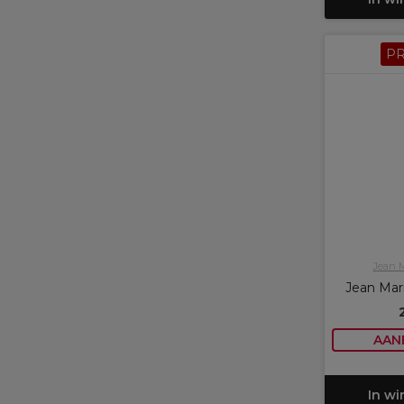
P
Jean 
Jean Mar
AAN
In w