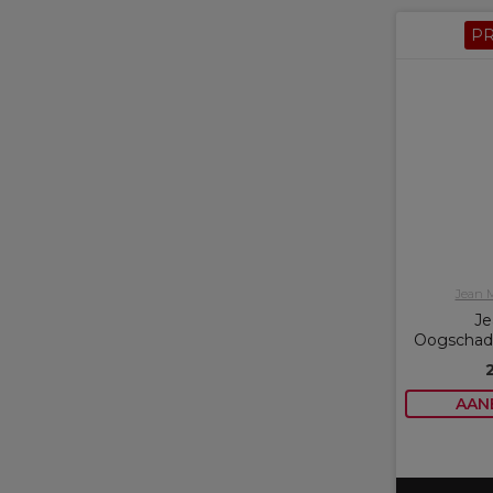
P
Jean 
Je
Oogschad
AAN