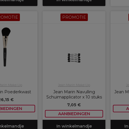
ROMOTIE
PROMOTIE
Marin Make-Up
Jean Marin Make-Up
J
in Poederkwast
Jean Marin Navulling
Jean M
Schuimapplicator x 10 stuks
26,15 €
7,05 €
BIEDINGEN
A
AANBIEDINGEN
inkelmandje
In winkelmandje
In