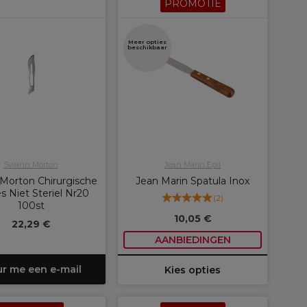
PROMOTIE
Meer opties
beschikbaar
Swann Morton
Jean Marin Epil
Morton Chirurgische
Jean Marin Spatula Inox
s Niet Steriel Nr20
(
2
)
100st
10,05 €
22,29 €
AANBIEDINGEN
ur me een e-mail
Kies opties