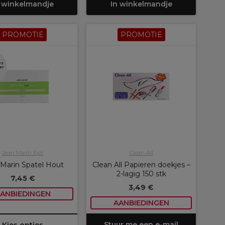
 winkelmandje
In winkelmandje
PROMOTIE
PROMOTIE
es
ar
Jean Marin Epil
Clean All
 Marin Spatel Hout
Clean All Papieren doekjes –
2-lagig 150 stk
7,45 €
3,49 €
ANBIEDINGEN
AANBIEDINGEN
Stuur me een e-mail