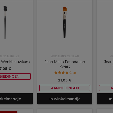
Marin Make-Up
Jean Marin Make-Up
J
n Wenkbrauwkam
Jean Marin Foundation
Jean
Kwast
7,05 €
(
1
)
BIEDINGEN
21,05 €
AANBIEDINGEN
A
inkelmandje
In winkelmandje
In