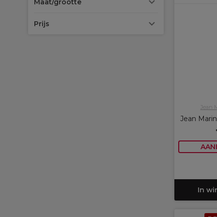
Maat/grootte
Prijs
Jean 
Jean Mari
AAN
In w