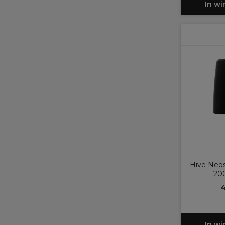
In w
Hive Neo
20
4
In w