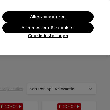
rste aankoop.
*Voorw. van toep.
Alles accepteren
Aanmelden
Alleen essentiële cookies
n
Inspiratie
Professionele Awards
Cookie-instellingen
erwijder alles
Sorteren op:
Relevantie
PROMOTIE
PROMOTIE