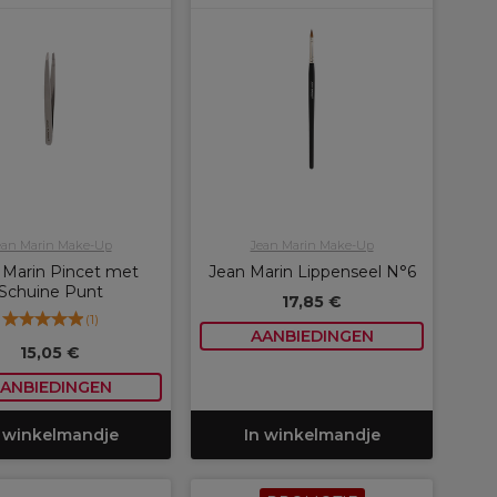
ean Marin Make-Up
Jean Marin Make-Up
 Marin Pincet met
Jean Marin Lippenseel N°6
Schuine Punt
17,85 €
(
1
)
AANBIEDINGEN
15,05 €
ANBIEDINGEN
 winkelmandje
In winkelmandje