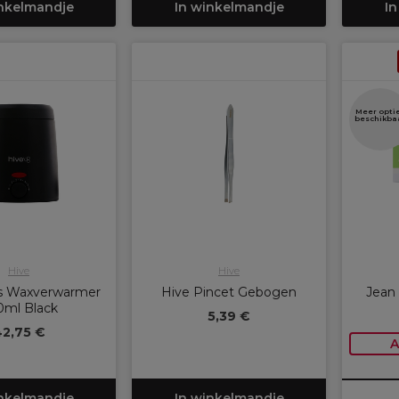
inkelmandje
In winkelmandje
In
Meer opti
beschikba
Hive
Hive
s Waxverwarmer
Hive Pincet Gebogen
Jean
0ml Black
5,39 €
2,75 €
A
inkelmandje
In winkelmandje