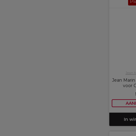
P
Jean 
Jean Marin
voor 
AAN
In w