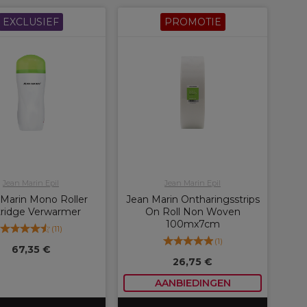
EXCLUSIEF
PROMOTIE
Jean Marin Epil
Jean Marin Epil
Marin Mono Roller
Jean Marin Ontharingsstrips
tridge Verwarmer
On Roll Non Woven
100mx7cm
(
11
)
(
1
)
67,35 €
26,75 €
AANBIEDINGEN