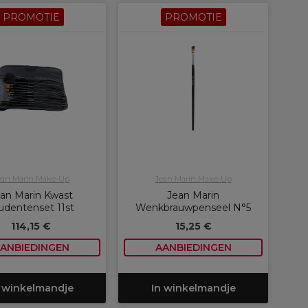
PROMOTIE
PROMOTIE
ean Marin Make-Up
Jean Marin Make-Up
an Marin Kwast
Jean Marin
udentenset 11st
Wenkbrauwpenseel N°5
114,15 €
15,25 €
ANBIEDINGEN
AANBIEDINGEN
 winkelmandje
In winkelmandje