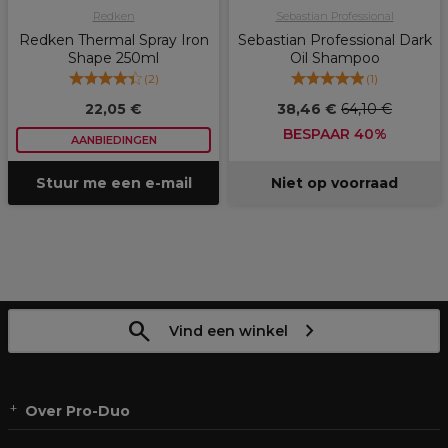
Redken
Sebastian Professional
Redken Thermal Spray Iron
Sebastian Professional Dark
Shape 250ml
Oil Shampoo
(
2
)
(
1
)
22,05 €
38,46 €
64,10 €
BESPAAR 40%
AANBIEDINGEN
Stuur me een e-mail
Niet op voorraad
Vind een winkel
Over Pro-Duo