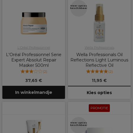
Meer opties
beschikbaar
L'Oréal Professionnel
Wella Professionals
L'Oréal Professionnel Serie
Wella Professionals Oil
Expert Absolut Repair
Reflections Light Luminous
Masker 500ml
Reflective Oil
(
2
)
(
2
)
37,65 €
11,95 €
In winkelmandje
Kies opties
PROMOTIE
Meer opties
beschikbaar