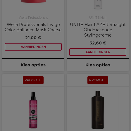
Wella Professionals
UNITE Hair
Wella Professionals Invigo
UNITE Hair LAZER Straight
Color Brilliance Mask Coarse
Gladmakende
Stylingcrème
21,00 €
32,60 €
AANBIEDINGEN
AANBIEDINGEN
Kies opties
Kies opties
PROMOTIE
PROMOTIE