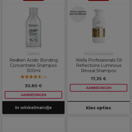
Meer opties
beschikbaar
Redken
Wella Professionals
Redken Acidic Bonding
Wella Professionals Oil
Concentrate Shampoo
Reflections Luminous
300ml
Reveal Shampoo
(
3
)
17,35 €
30,80 €
AANBIEDINGEN
AANBIEDINGEN
In winkelmandje
Kies opties