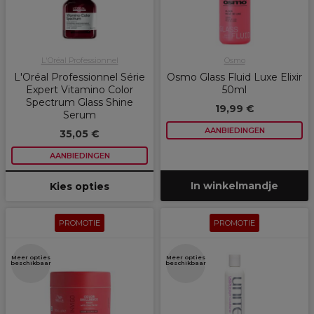
L'Oréal Professionnel
Osmo
L'Oréal Professionnel Série
Osmo Glass Fluid Luxe Elixir
Expert Vitamino Color
50ml
Spectrum Glass Shine
19,99 €
Serum
AANBIEDINGEN
35,05 €
AANBIEDINGEN
In winkelmandje
Kies opties
PROMOTIE
PROMOTIE
Meer opties
Meer opties
beschikbaar
beschikbaar