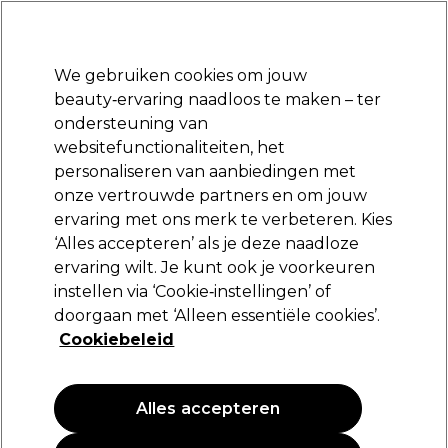
Klaar om je aan te melden voor
-15 %
? Word lid van
Pro-Duo Prestige
en gebruik
RET15
op je eerste aankoop.
*Voorw. van toep.
We gebruiken cookies om jouw
Aanmelden
beauty‑ervaring naadloos te maken – ter
ondersteuning van
Merken
Deals
Haar
Elektra
Beauty
Salon interieur
websitefunctionaliteiten, het
Volgende dag geleverd*
personaliseren van aanbiedingen met
Na verzending, maandag t/m vrijdag
onze vertrouwde partners en om jouw
Dik haar
Haar
Haartypen en -condities
ervaring met ons merk te verbeteren. Kies
‘Alles accepteren’ als je deze naadloze
Dik haar
ervaring wilt. Je kunt ook je voorkeuren
instellen via ‘Cookie‑instellingen’ of
Voed en tem dik haar met producten die verzachten, glad
doorgaan met ‘Alleen essentiële cookies’.
maken en stylen makkelijker maken.
Cookiebeleid
Filters
Alles accepteren
Sorteren op:
Populariteit