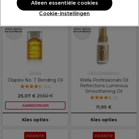
Alleen essentiële cookies
Cookie-instellingen
PROMOTIE
Meer opties
Meer opties
beschikbaar
beschikbaar
Olaplex
Wella Professionals
Olaplex No. 7 Bonding Oil
Wella Professionals Oil
Reflections Luminous
(
24
)
Smoothening Oil
25,07 €
29,50 €
(
2
)
AANBIEDINGEN
11,95 €
Kies opties
Kies opties
PROMOTIE
PROMOTIE