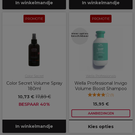
In winkelmandje
In winkelmandje
PROMOTIE
PROMOTIE
Meer opties
beschikbaar
Color Secret
Wella Professionals
Color Secret Volume Spray
Wella Professional Invigo
180ml
Volume Boost Shampoo
(
1
)
10,73 €
17,89 €
15,95 €
BESPAAR 40%
AANBIEDINGEN
In winkelmandje
Kies opties