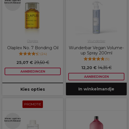
Meer opties
beschikbaar
Olaplex
Wunderbar
Olaplex No. 7 Bonding Oil
Wunderbar Vegan Volume-
up Spray 200ml
(
24
)
(
9
)
25,07 €
29,50 €
12,20 €
14,35 €
AANBIEDINGEN
AANBIEDINGEN
In winkelmandje
Kies opties
PROMOTIE
Meer opties
beschikbaar