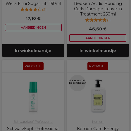
Wella Eimi Sugar Lift 150ml
Redken Acidic Bonding
Curls Damage Leave-in
(
2
)
Treatment 250ml
17,10 €
(
1
)
AANBIEDINGEN
46,60 €
AANBIEDINGEN
In winkelmandje
In winkelmandje
PROMOTIE
PROMOTIE
Meer opties
beschikbaar
Schwarzkopf Professional
Kemon
Schwarzkopf Professional
Kemon Care Energy