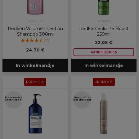
Redken
Redken
Redken Volume Injection
Redken Volume Boost
Shampoo 300ml
250ml
(
10
)
22,05 €
24,70 €
AANBIEDINGEN
In winkelmandje
In winkelmandje
PROMOTIE
PROMOTIE
Meer opties
Meer opties
beschikbaar
beschikbaar