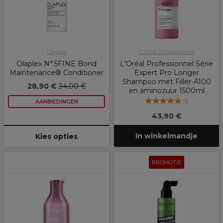
Olaplex
L'Oréal Professionnel
Olaplex N°.5FINE Bond
L'Oréal Professionnel Série
Maintenance® Conditioner
Expert Pro Longer
Shampoo met Filler-A100
28,90 €
34,00 €
en aminozuur 1500ml
(
1
)
AANBIEDINGEN
43,90 €
In winkelmandje
Kies opties
PROMOTIE