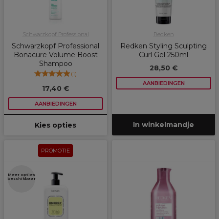
Schwarzkopf Professional
Redken
Schwarzkopf Professional
Redken Styling Sculpting
Bonacure Volume Boost
Curl Gel 250ml
Shampoo
28,50 €
(
1
)
AANBIEDINGEN
17,40 €
AANBIEDINGEN
In winkelmandje
Kies opties
PROMOTIE
Meer opties
beschikbaar