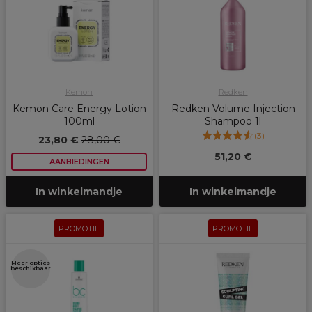
Kemon
Redken
Kemon Care Energy Lotion
Redken Volume Injection
100ml
Shampoo 1l
(
3
)
23,80 €
28,00 €
51,20 €
AANBIEDINGEN
In winkelmandje
In winkelmandje
PROMOTIE
PROMOTIE
Meer opties
beschikbaar