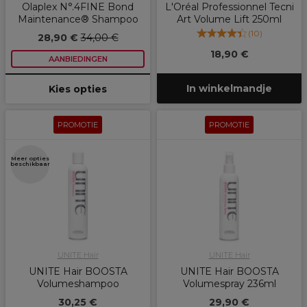
Olaplex N°.4FINE Bond
L'Oréal Professionnel Tecni
Maintenance® Shampoo
Art Volume Lift 250ml
(
10
)
28,90 €
34,00 €
18,90 €
AANBIEDINGEN
In winkelmandje
Kies opties
PROMOTIE
PROMOTIE
Meer opties
beschikbaar
UNITE Hair
UNITE Hair
UNITE Hair BOOSTA
UNITE Hair BOOSTA
Volumeshampoo
Volumespray 236ml
30,25 €
29,90 €