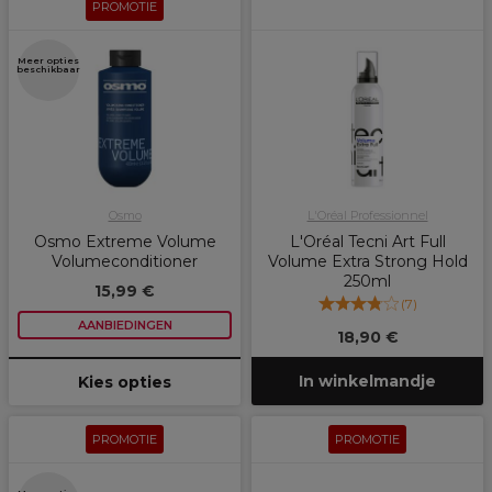
PROMOTIE
Meer opties
beschikbaar
Osmo
L'Oréal Professionnel
Osmo Extreme Volume
L'Oréal Tecni Art Full
Volumeconditioner
Volume Extra Strong Hold
250ml
15,99 €
(
7
)
AANBIEDINGEN
18,90 €
In winkelmandje
Kies opties
PROMOTIE
PROMOTIE