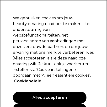
Klaar om je aan te melden voor
-15 %
? Word lid van
Pro-Duo Prestige
en gebruik
RET15
op je eerste aankoop.
*Voorw. van toep.
We gebruiken cookies om jouw
Aanmelden
beauty‑ervaring naadloos te maken – ter
ondersteuning van
Merken
Deals
Haar
Elektra
Beauty
Salon interieur
websitefunctionaliteiten, het
e dag geleverd*
Grati
personaliseren van aanbiedingen met
, maandag t/m vrijdag
Gratis bezorg
onze vertrouwde partners en om jouw
Fijn haar
Haar
Haartypen en -condities
ervaring met ons merk te verbeteren. Kies
‘Alles accepteren’ als je deze naadloze
Fijn haar
ervaring wilt. Je kunt ook je voorkeuren
instellen via ‘Cookie‑instellingen’ of
Geef fijn haar meer volume en body met lichtgewicht formules
doorgaan met ‘Alleen essentiële cookies’.
die het niet verzwaren.
Cookiebeleid
Filters
Alles accepteren
Sorteren op:
Populariteit