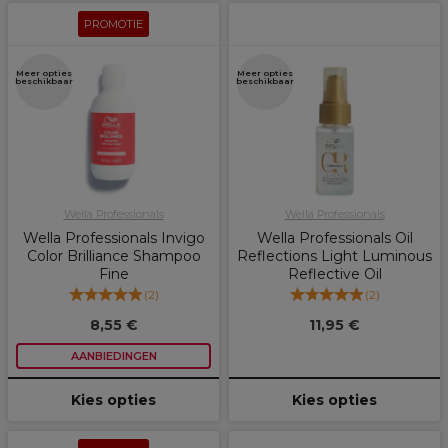
PROMOTIE
Meer opties
Meer opties
beschikbaar
beschikbaar
Wella Professionals
Wella Professionals
Wella Professionals Invigo
Wella Professionals Oil
Color Brilliance Shampoo
Reflections Light Luminous
Fine
Reflective Oil
(
2
)
(
2
)
8,55 €
11,95 €
AANBIEDINGEN
Kies opties
Kies opties