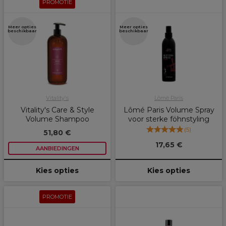
PROMOTIE
Meer opties
Meer opties
beschikbaar
beschikbaar
Vitality's
Lômé Paris
Vitality's Care & Style
Lômé Paris Volume Spray
Volume Shampoo
voor sterke föhnstyling
(
5
)
51,80 €
17,65 €
AANBIEDINGEN
Kies opties
Kies opties
PROMOTIE