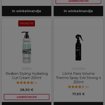
AANBIEDINGEN
In winkelmandje
In winkelmandje
PROMOTIE
Redken
Lômé Paris
Redken Styling Hydrating
Lômé Paris Volume
Curl Cream 250ml
Thermo Spray Extr.Strong 4
250ml
(
2
)
(
8
)
28,50 €
17,65 €
AANBIEDINGEN