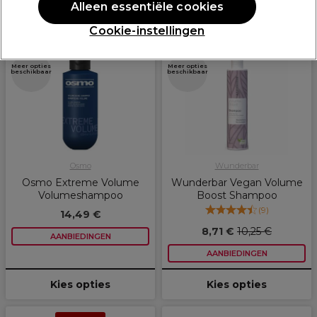
Alleen essentiële cookies
Cookie-instellingen
PROMOTIE
PROMOTIE
Meer opties
Meer opties
beschikbaar
beschikbaar
Osmo
Wunderbar
Osmo Extreme Volume
Wunderbar Vegan Volume
Volumeshampoo
Boost Shampoo
(
9
)
14,49 €
8,71 €
10,25 €
AANBIEDINGEN
AANBIEDINGEN
Kies opties
Kies opties