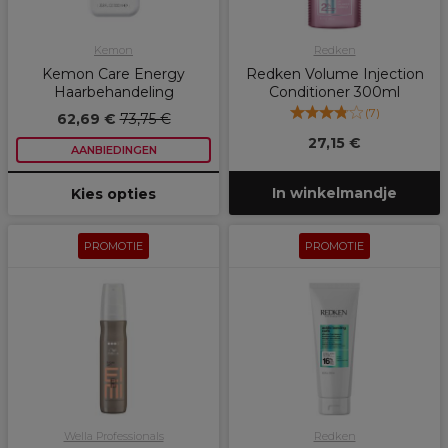
Kemon
Redken
Kemon Care Energy
Redken Volume Injection
Haarbehandeling
Conditioner 300ml
(
7
)
62,69 €
73,75 €
27,15 €
AANBIEDINGEN
In winkelmandje
Kies opties
PROMOTIE
PROMOTIE
Wella Professionals
Redken