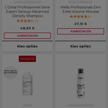
L'Oréal Professionnel
Wella Professionals
L'Oréal Professionnel Serie
Wella Professionals Eimi
Expert Serioxyl Advanced
Extra Volume Mousse
Density Shampoo
(
8
)
(
3
)
27,15 €
48,65 €
AANBIEDINGEN
AANBIEDINGEN
Kies opties
Kies opties
PROMOTIE
Meer opties
beschikbaar
Olaplex
L'Oréal Professionnel