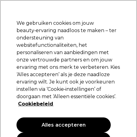
Klaar om je aan te melden voor
-15 %
? Word lid van
Pro-Duo Prestige
en gebruik
RET15
op je eerste aankoop.
*Voorw. van toep.
We gebruiken cookies om jouw
Aanmelden
beauty‑ervaring naadloos te maken – ter
ondersteuning van
Merken
Deals
Haar
Elektra
Beauty
Salon interieur
websitefunctionaliteiten, het
Volgende dag geleverd*
personaliseren van aanbiedingen met
Na verzending, maandag t/m vrijdag
onze vertrouwde partners en om jouw
ervaring met ons merk te verbeteren. Kies
Schwarzkopf Professional
‘Alles accepteren’ als je deze naadloze
ervaring wilt. Je kunt ook je voorkeuren
Schwarzkopf Professional Bonacure Volume
Boost Perfect Foam 150ml
instellen via ‘Cookie‑instellingen’ of
doorgaan met ‘Alleen essentiële cookies’.
(
0
)
Cookiebeleid
23,70 €
15.80 € per 100ml
Alles accepteren
PROMOTIE