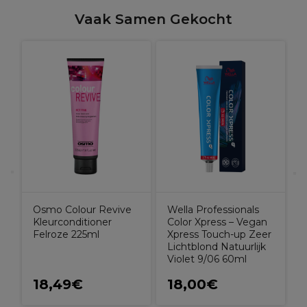
Vaak Samen Gekocht
W
I
E
Osmo Colour Revive
Wella Professionals
Kleurconditioner
Color Xpress – Vegan
Felroze 225ml
Xpress Touch-up Zeer
Lichtblond Natuurlijk
Violet 9/06 60ml
18,49€
18,00€