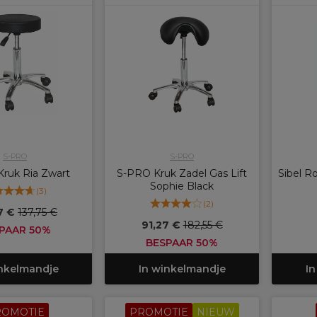
S-PRO
S-PRO
ruk Ria Zwart
S-PRO Kruk Zadel Gas Lift
Sibel R
Sophie Black
(
3
)
(
2
)
7 €
137,75 €
91,27 €
182,55 €
PAAR 50%
BESPAAR 50%
inkelmandje
In winkelmandje
In
ROMOTIE
PROMOTIE
NIEUW