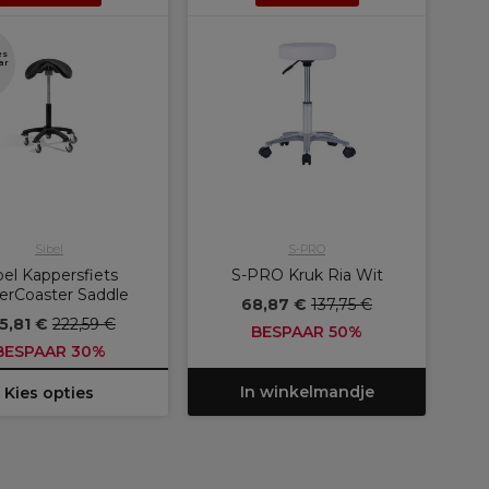
es
ar
Sibel
S-PRO
bel Kappersfiets
S-PRO Kruk Ria Wit
lerCoaster Saddle
68,87 €
137,75 €
5,81 €
222,59 €
BESPAAR 50%
BESPAAR 30%
In winkelmandje
Kies opties