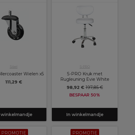
Sibel
S-PRO
ollercoaster Wielen x5
S-PRO Kruk met
Rugleuning Evie White
111,29 €
98,92 €
197,85 €
BESPAAR 50%
 winkelmandje
In winkelmandje
PROMOTIE
PROMOTIE