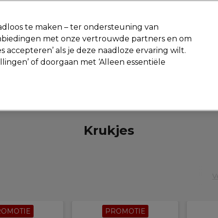
-15 %
? Word lid van
Pro-Duo Prestige
en gebruik
RET15
op je ee
dloos te maken – ter ondersteuning van
aanbiedingen met onze vertrouwde partners en om
Zoeken
s accepteren’ als je deze naadloze ervaring wilt.
Beauty
Salon interieur
Mannen
Vegan
Nieuwe producte
ellingen’ of doorgaan met ‘Alleen essentiële
Gratis Retourneren
Gratis bezorging vanaf slechts €40
Salon interieur
Krukjes en Stoelen
Krukjes
Krukjes
V
ROMOTIE
PROMOTIE