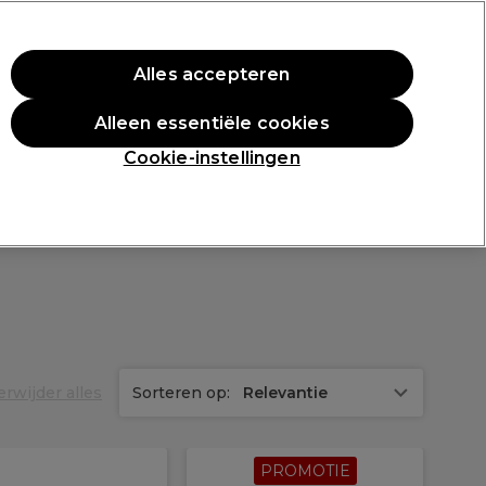
rste aankoop.
*Voorw. van toep.
Alles accepteren
Aanmelden
Alleen essentiële cookies
n
Inspiratie
Professionele Awards
Cookie-instellingen
erwijder alles
Sorteren op:
Relevantie
PROMOTIE