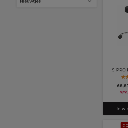
Nieuwtjes
S-PRO K
68,8
BES
In w
P