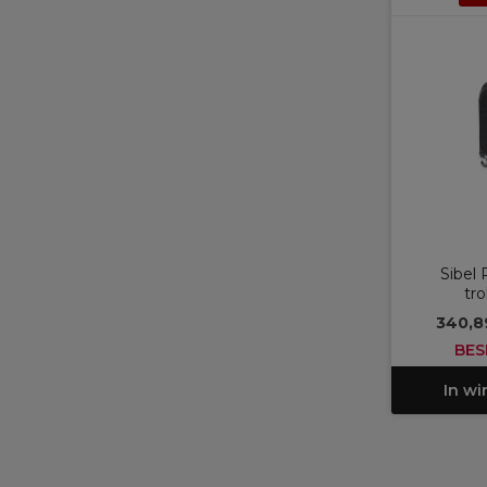
Sibel 
tro
340,8
BES
In w