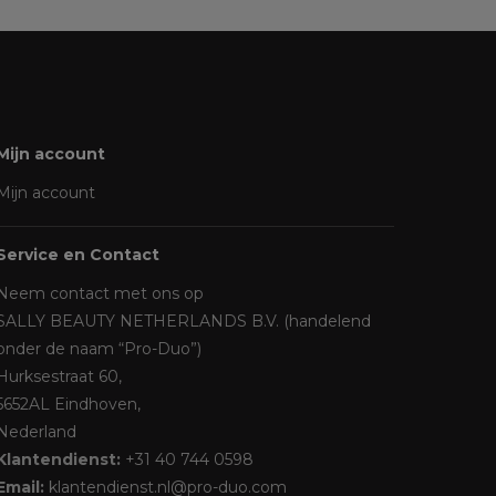
Mijn account
Mijn account
Service en Contact
Neem contact met ons op
SALLY BEAUTY NETHERLANDS B.V. (handelend
onder de naam “Pro-Duo”)
Hurksestraat 60,
5652AL Eindhoven,
Nederland
Klantendienst:
+31 40 744 0598
Email:
klantendienst.nl@pro-duo.com