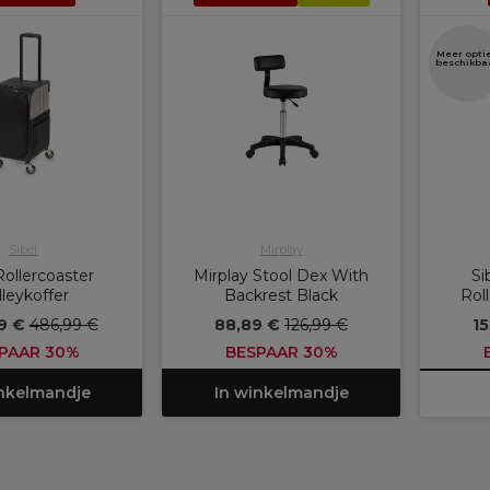
Meer opti
beschikba
Sibel
Mirplay
Rollercoaster
Mirplay Stool Dex With
Si
lleykoffer
Backrest Black
Rol
9 €
486,99 €
88,89 €
126,99 €
15
PAAR 30%
BESPAAR 30%
inkelmandje
In winkelmandje