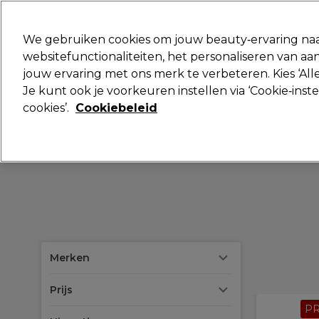
Klaar om je aan te melden voor
We gebruiken cookies om jouw beauty‑ervaring naa
websitefunctionaliteiten, het personaliseren van 
jouw ervaring met ons merk te verbeteren. Kies ‘Alle
Merken
Deals
Haar
Elektra
Je kunt ook je voorkeuren instellen via ‘Cookie‑inst
cookies’.
Cookiebeleid
Volgende dag geleverd*
Na verzending, maandag t/m vrijdag
Merken
Prijs
P