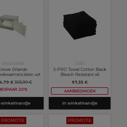
Crewe Orlando
S-PRO
Crewe Orlando
S-PRO Towel Cotton Black
ekwarmers klein wit
Bleach Resistant x6
4,79 €
305,99 €
97,35 €
BESPAAR 20%
AANBIEDINGEN
 winkelmandje
In winkelmandje
PROMOTIE
PROMOTIE