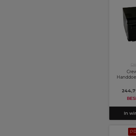
Cr
Cre
Handdoe
244,7
BES
In w
P