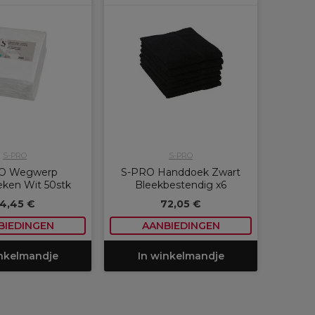
S-PRO
S-PRO
O Wegwerp
S-PRO Handdoek Zwart
ken Wit 50stk
Bleekbestendig x6
14,45 €
72,05 €
BIEDINGEN
AANBIEDINGEN
inkelmandje
In winkelmandje