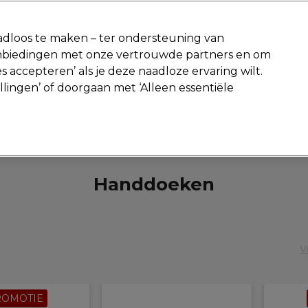
-15 %
? Word lid van
Pro-Duo Prestige
en gebruik
RET15
op je ee
dloos te maken – ter ondersteuning van
aanbiedingen met onze vertrouwde partners en om
Zoeken
s accepteren’ als je deze naadloze ervaring wilt.
Beauty
Salon interieur
Mannen
Vegan
Nieuwe producte
ellingen’ of doorgaan met ‘Alleen essentiële
Gratis Retourneren
Gratis bezorging vanaf slechts €40
Salon interieur
Tools en Materialen
Handdoeken
Handdoeken
V
ROMOTIE