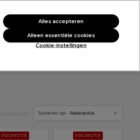
rste aankoop.
*Voorw. van toep.
Alles accepteren
Aanmelden
Alleen essentiële cookies
n
Inspiratie
Professionele Awards
Cookie-instellingen
erwijder alles
Sorteren op:
Relevantie
PROMOTIE
PROMOTIE