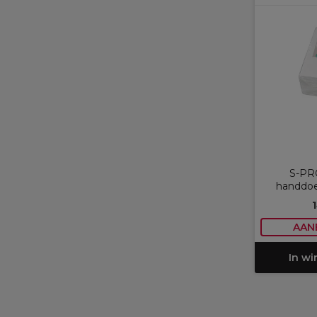
S-PR
handdoe
AAN
In w