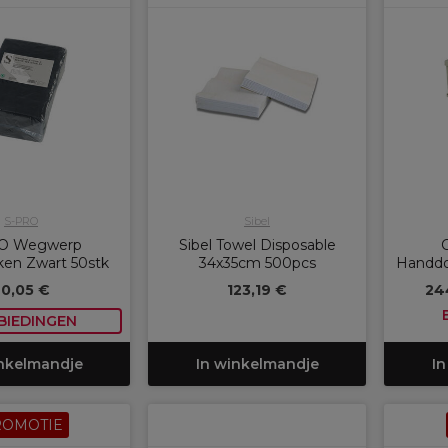
S-PRO
Sibel
O Wegwerp
Sibel Towel Disposable
en Zwart 50stk
34x35cm 500pcs
Handdo
20,05 €
123,19 €
24
BIEDINGEN
inkelmandje
In winkelmandje
In
ROMOTIE