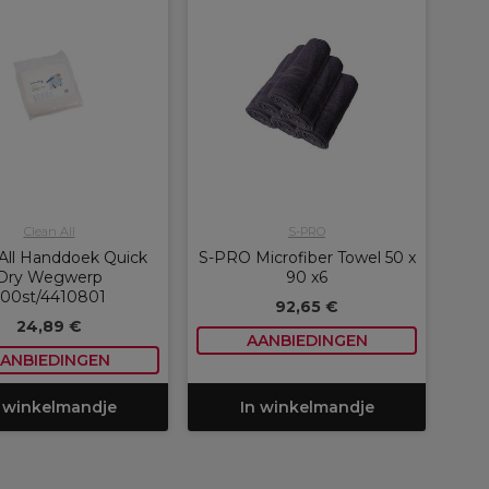
Clean All
S-PRO
All Handdoek Quick
S-PRO Microfiber Towel 50 x
Dry Wegwerp
90 x6
100st/4410801
92,65 €
24,89 €
AANBIEDINGEN
ANBIEDINGEN
 winkelmandje
In winkelmandje