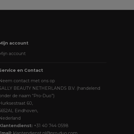
Mijn account
Mijn account
Service en Contact
Neem contact met ons op
SALLY BEAUTY NETHERLANDS B.V. (handelend
onder de naam “Pro-Duo”)
Hurksestraat 60,
5652AL Eindhoven,
Nederland
Klantendienst:
+31 40 744 0598
Email:
klantendienst.nl@pro-duo.com