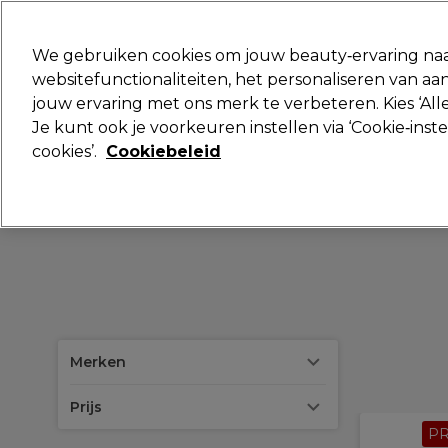
Klaar om je aan te melden voor
We gebruiken cookies om jouw beauty‑ervaring naa
websitefunctionaliteiten, het personaliseren van 
jouw ervaring met ons merk te verbeteren. Kies ‘Alle
Merken
Deals
Haar
Elektra
Je kunt ook je voorkeuren instellen via ‘Cookie‑inst
cookies’.
Cookiebeleid
Volgende dag geleverd*
Na verzending, maandag t/m vrijdag
Merken
Prijs
P