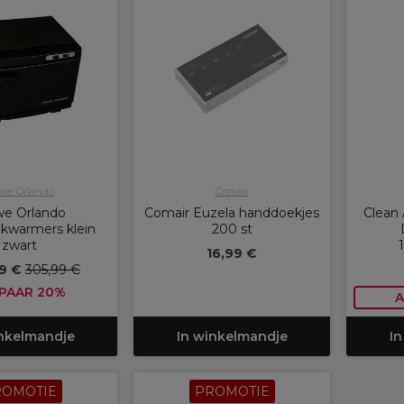
ewe Orlando
Comair
we Orlando
Comair Euzela handdoekjes
Clean 
kwarmers klein
200 st
zwart
16,99 €
9 €
305,99 €
PAAR 20%
A
inkelmandje
In winkelmandje
In
ROMOTIE
PROMOTIE