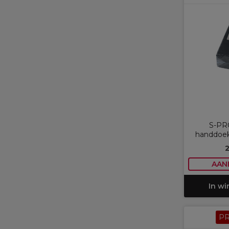
S-PR
handdoek
AAN
In w
P