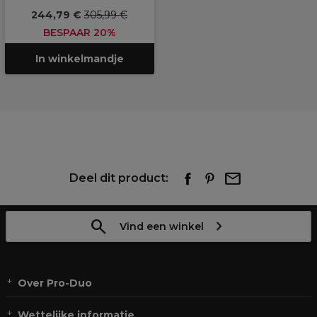
244,79 €
305,99 €
BESPAAR 20%
In winkelmandje
Deel dit product:
Vind een winkel
Over Pro-Duo
Wettelijke informatie