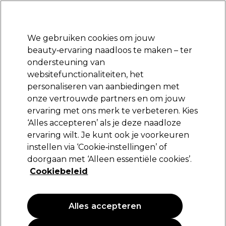
Klaar om je aan te melden voor
-15 %
? Word lid van
Pro-Duo Prestige
en gebruik
RET15
op je eerste aankoop.
*Voorw. van toep.
We gebruiken cookies om jouw
Aanmelden
beauty‑ervaring naadloos te maken – ter
ondersteuning van
Merken
Deals
Haar
Elektra
Beauty
Salon interieur
websitefunctionaliteiten, het
Volgende dag geleverd*
personaliseren van aanbiedingen met
Na verzending, maandag t/m vrijdag
onze vertrouwde partners en om jouw
ervaring met ons merk te verbeteren. Kies
Crewe Orlando
‘Alles accepteren’ als je deze naadloze
ervaring wilt. Je kunt ook je voorkeuren
Crewe Orlando Handdoekwarmers klein
zwart
instellen via ‘Cookie‑instellingen’ of
doorgaan met ‘Alleen essentiële cookies’.
(
0
)
Cookiebeleid
244,79 €
305,99 €
Alles accepteren
PROMOTIE