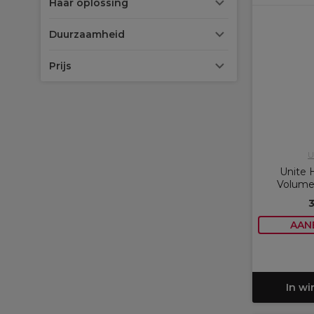
Haar oplossing
Duurzaamheid
Prijs
U
Unite 
Volume
AAN
In w