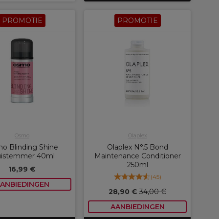
PROMOTIE
PROMOTIE
Osmo
Olaplex
o Blinding Shine
Olaplex N°.5 Bond
uistemmer 40ml
Maintenance Conditioner
250ml
16,99 €
(
45
)
ANBIEDINGEN
28,90 €
34,00 €
AANBIEDINGEN