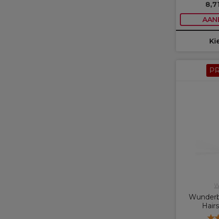
8,7
AAN
Ki
P
W
Wunderba
Hair