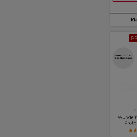
Ki
P
Meer opties
beschikbaar
W
Wunderb
Prote