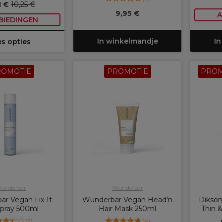
1 €
10,25 €
9,95 €
A
BIEDINGEN
In winkelmandje
In
es opties
ROMOTIE
PROMOTIE
PROM
underbar
Wunderbar
r Vegan Fix-It
Wunderbar Vegan Head'n
Dikson
spray 500ml
Hair Mask 250ml
Thin 
(
2
)
(
4
)