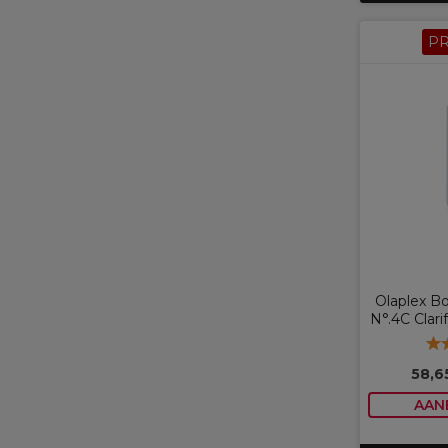
P
Olaplex B
N°.4C Clar
58,6
AAN