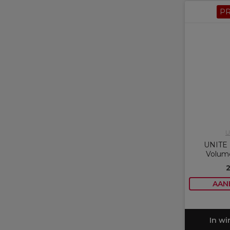
P
U
UNITE 
Volum
2
AAN
In w