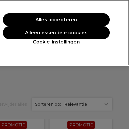
rste aankoop.
*Voorw. van toep.
Alles accepteren
Aanmelden
Alleen essentiële cookies
n
Inspiratie
Professionele Awards
Cookie-instellingen
erwijder alles
Sorteren op:
Relevantie
PROMOTIE
PROMOTIE