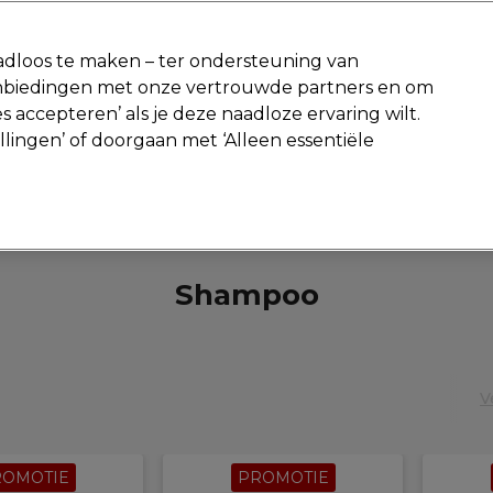
-15 %
? Word lid van
Pro-Duo Prestige
en gebruik
RET15
op je ee
dloos te maken – ter ondersteuning van
aanbiedingen met onze vertrouwde partners en om
Zoeken
s accepteren’ als je deze naadloze ervaring wilt.
Beauty
Salon interieur
Mannen
Vegan
Nieuwe producte
ellingen’ of doorgaan met ‘Alleen essentiële
Gratis Retourneren
Gratis bezorging vanaf slechts €40
Vegan
Haarverzorging
Shampoo
Shampoo
V
ROMOTIE
PROMOTIE