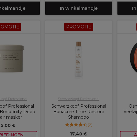
inkelmandje
In winkelmandje
In
ROMOTIE
PROMOTIE
opf Professional
Schwarzkopf Professional
pf Professional
Schwarzkopf Professional
Osm
Bondfinity Deep
Bonacure Time Restore
Veelz
air masker
Shampoo
(
2
)
5,00 €
17,40 €
BIEDINGEN
A