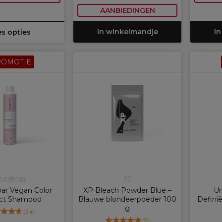
AANBIEDINGEN
In winkelmandje
In
es opties
ROMOTIE
underbar
XP
ar Vegan Color
XP Bleach Powder Blue –
Un
ct Shampoo
Blauwe blondeerpoeder 100
Defini
g
(
34
)
(
7
)