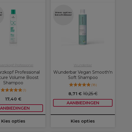
es
Meer opties
ar
beschikbaar
arzkopf Professional
Wunderbar
rzkopf Professional
Wunderbar Vegan Smooth'n
ure Volume Boost
Soft Shampoo
Shampoo
(
18
)
(
1
)
8,71 €
10,25 €
17,40 €
AANBIEDINGEN
ANBIEDINGEN
Kies opties
Kies opties