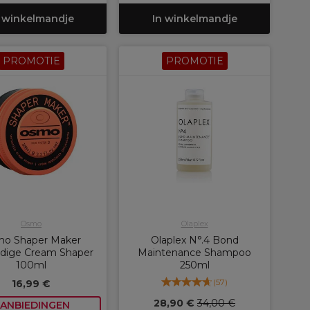
 winkelmandje
In winkelmandje
PROMOTIE
PROMOTIE
Osmo
Olaplex
o Shaper Maker
Olaplex N°.4 Bond
ijdige Cream Shaper
Maintenance Shampoo
100ml
250ml
(
57
)
16,99 €
28,90 €
34,00 €
ANBIEDINGEN