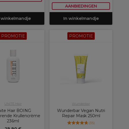
AANBIEDINGEN
 winkelmandje
In winkelmandje
PROMOTIE
PROMOTIE
UNITE Hair
Wunderbar
ite Hair BOING
Wunderbar Vegan Nutri
ërende Krullencrème
Repair Mask 250ml
236ml
(
35
)
29,90 €