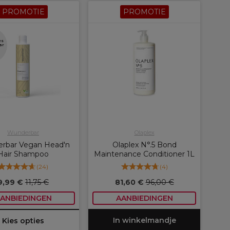
PROMOTIE
PROMOTIE
es
ar
Wunderbar
Olaplex
rbar Vegan Head'n
Olaplex N°.5 Bond
Hair Shampoo
Maintenance Conditioner 1L
(
24
)
(
4
)
9,99 €
11,75 €
81,60 €
96,00 €
ANBIEDINGEN
AANBIEDINGEN
In winkelmandje
Kies opties