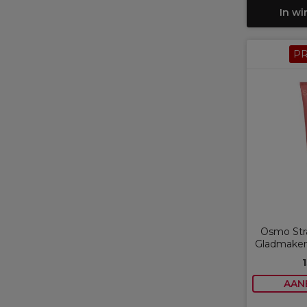
In w
P
Osmo Stra
Gladmaken
AAN