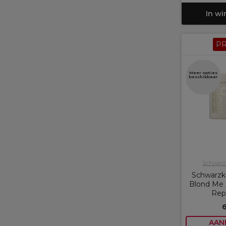
In w
P
Meer opties
beschikbaar
Schwarzk
Schwarzko
Blond Me 
Rep
6
AAN