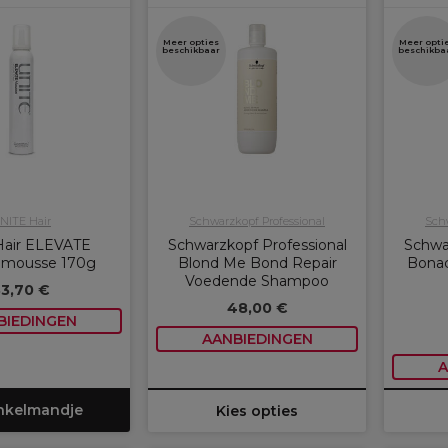
Meer opties
Meer opti
beschikbaar
beschikba
NITE Hair
Schwarzkopf Professional
Schw
Hair ELEVATE
Schwarzkopf Professional
Schwa
mousse 170g
Blond Me Bond Repair
Bonac
Voedende Shampoo
33,70 €
48,00 €
BIEDINGEN
AANBIEDINGEN
A
inkelmandje
Kies opties