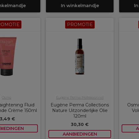
inkelmandje
In winkelmandje
In
ROMOTIE
PROMOTIE
Osmo
Eugène Perma Professionnel
ightening Fluid
Eugène Perma Collections
Osmo
de Crème 150ml
Nature Uitzonderlijke Olie
Vo
120ml
13,49 €
30,30 €
BIEDINGEN
A
AANBIEDINGEN