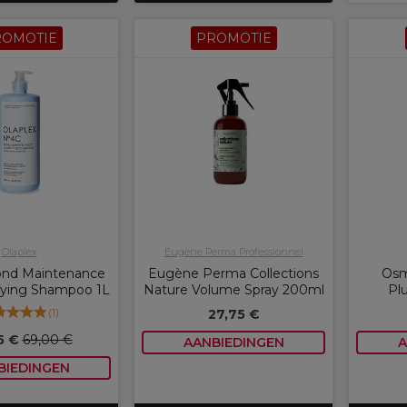
ROMOTIE
PROMOTIE
Olaplex
Eugène Perma Professionnel
ond Maintenance
Eugène Perma Collections
Osm
ifying Shampoo 1L
Nature Volume Spray 200ml
Pl
(
1
)
27,75 €
5 €
69,00 €
AANBIEDINGEN
A
BIEDINGEN