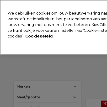
Klaar om je aan te melden voor
We gebruiken cookies om jouw beauty‑ervaring naa
websitefunctionaliteiten, het personaliseren van 
jouw ervaring met ons merk te verbeteren. Kies ‘Alle
Merken
Deals
Haar
Elektra
Je kunt ook je voorkeuren instellen via ‘Cookie‑inst
cookies’.
Cookiebeleid
Volgende dag geleverd*
Na verzending, maandag t/m vrijdag
Merken
Maat/grootte
P