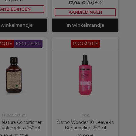
17,04 €
20,05 €
ANBIEDINGEN
AANBIEDINGEN
 winkelmandje
In winkelmandje
OTIE
EXCLUSIEF
PROMOTIE
Dikson Natura
Osmo
 Natura Conditioner
Osmo Wonder 10 Leave-In
& Volumeless 250ml
Behandeling 250ml