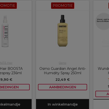
ROMOTIE
PROMOTIE
Meer opti
beschikba
NITE Hair
Osmo
Hair BOOSTA
Osmo Guardian Angel Anti-
Wunde
espray 236ml
Humidity Spray 250ml
9,90 €
22,49 €
BIEDINGEN
AANBIEDINGEN
A
inkelmandje
In winkelmandje