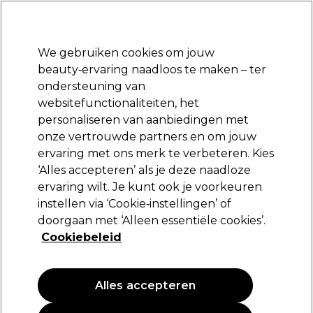
Klaar om je aan te melden voor
-15 %
? Word lid van
Pro-Duo Prestige
en gebruik
RET15
op je eerste aankoop.
*Voorw. van toep.
We gebruiken cookies om jouw
Aanmelden
beauty‑ervaring naadloos te maken – ter
ondersteuning van
Merken
Deals
Haar
Elektra
Beauty
Salon interieur
websitefunctionaliteiten, het
Volgende dag geleverd*
personaliseren van aanbiedingen met
Na verzending, maandag t/m vrijdag
onze vertrouwde partners en om jouw
ervaring met ons merk te verbeteren. Kies
Olaplex
‘Alles accepteren’ als je deze naadloze
ervaring wilt. Je kunt ook je voorkeuren
Olaplex N°.0 Intensive Bond Building 155ml
instellen via ‘Cookie‑instellingen’ of
(
19
)
doorgaan met ‘Alleen essentiële cookies’.
25,07 €
Cookiebeleid
29,50 €
19.03 € per 100ml
Alles accepteren
PROMOTIE