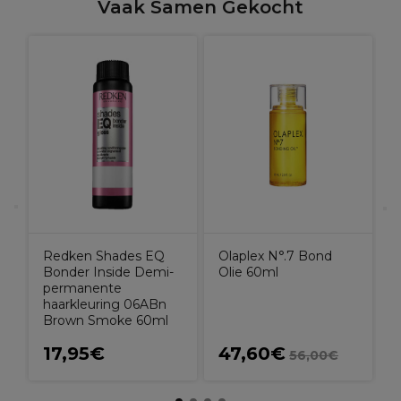
Vaak Samen Gekocht
O
R
Redken Shades EQ
Olaplex N°.7 Bond
Bonder Inside Demi-
Olie 60ml
permanente
haarkleuring 06ABn
Brown Smoke 60ml
17,95€
47,60€
56,00€