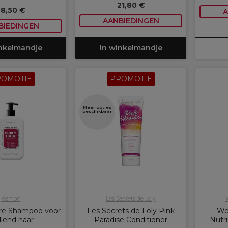
21,80 €
28,50 €
A
AANBIEDINGEN
BIEDINGEN
inkelmandje
In winkelmandje
ROMOTIE
PROMOTIE
Meer opties
beschikbaar
Kemon
Les Secrets de Loly
e Shampoo voor
Les Secrets de Loly Pink
Wel
llend haar
Paradise Conditioner
Nutri