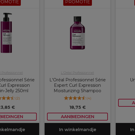
ROMOTIE
PROMOTIE
l Professionnel
L'Oréal Professionnel
ofessionnel Série
L'Oréal Professionnel Série
Un
url Expression
Expert Curl Expression
n-Jelly 250ml
Moisturizing Shampoo
(
2
)
(
4
)
A
23,85 €
18,75 €
BIEDINGEN
AANBIEDINGEN
inkelmandje
In winkelmandje
In