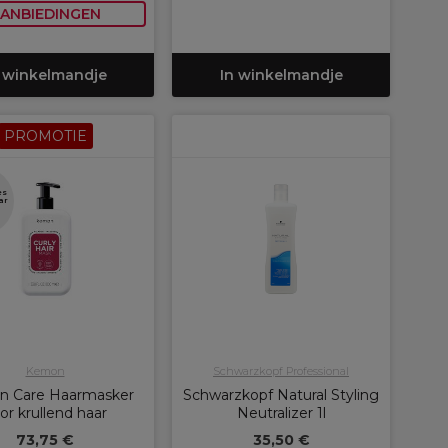
ANBIEDINGEN
 winkelmandje
In winkelmandje
PROMOTIE
es
ar
Kemon
Schwarzkopf Professional
 Care Haarmasker
Schwarzkopf Natural Styling
or krullend haar
Neutralizer 1l
73,75 €
35,50 €