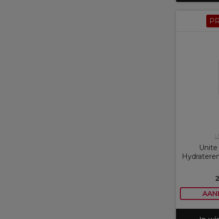
P
U
Unite
Hydratere
AAN