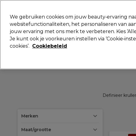
Klaar om je aan te melden voor
We gebruiken cookies om jouw beauty‑ervaring naa
websitefunctionaliteiten, het personaliseren van 
jouw ervaring met ons merk te verbeteren. Kies ‘Alle
Merken
Deals
Haar
Elektra
Je kunt ook je voorkeuren instellen via ‘Cookie‑inst
cookies’.
Cookiebeleid
Volgende dag geleverd*
Na verzending, maandag t/m vrijdag
Definieer krulle
Merken
Maat/grootte