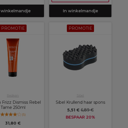
 winkelmandje
In winkelmandje
PROMOTIE
PROMOTIE
Redken
Sibel
Frizz Dismiss Rebel
Sibel Krullend haar spons
Tame 250ml
5,51 €
6,89 €
(
5
)
BESPAAR 20%
31,80 €