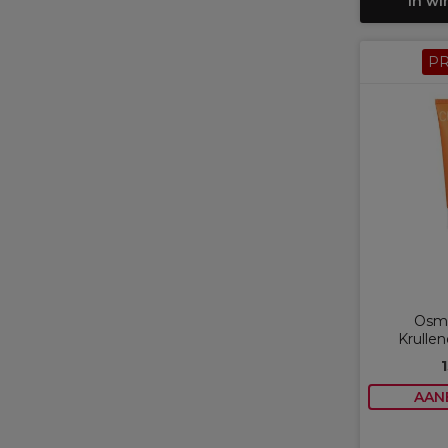
In w
P
Osmo
Krullen
AAN