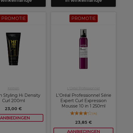
 winkelmandje
In winkelmandje
PROMOTIE
PROMOTIE
Kemon
L'Oréal Professionnel
Styling Hi Density
L'Oréal Professionnel Série
Curl 200ml
Expert Curl Expression
Mousse 10 in 1 250ml
23,00 €
(
4
)
ANBIEDINGEN
23,85 €
AANBIEDINGEN