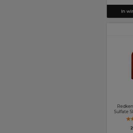
In w
Redken 
Sulfate
2