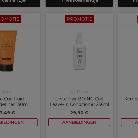
inkelmandje
In winkelmandje
In
ROMOTIE
PROMOTIE
Osmo
UNITE Hair
 Curl Fluid
Unite Hair BOING Curl
Kemon 
definer 150ml
Leave-In Conditioner 236ml
13,49 €
29,90 €
BIEDINGEN
AANBIEDINGEN
A