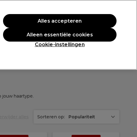
rste aankoop.
*Voorw. van toep.
Alles accepteren
Aanmelden
Alleen essentiële cookies
n
Inspiratie
Professionele Awards
Cookie-instellingen
op jouw haartype.
erwijder alles
Sorteren op:
Populariteit