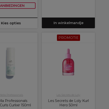
ANBIEDINGEN
In winkelmandje
Kies opties
PROMOTIE
Wella Professionals
Les Secrets de Loly
la Professionals
Les Secrets de Loly Kurl
Curls Curlixir 150ml
Hero 50ml