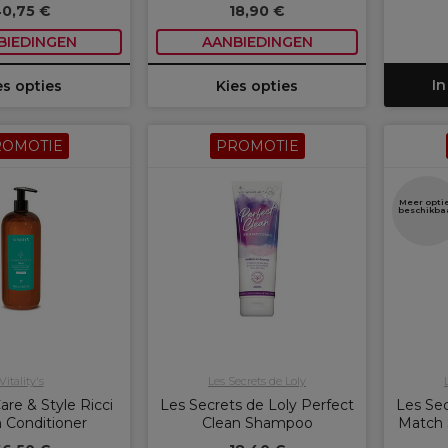
0,75 €
18,90 €
BIEDINGEN
AANBIEDINGEN
In
es opties
Kies opties
ROMOTIE
PROMOTIE
Meer opti
beschikba
Vitality's
Les Secrets de Loly
Care & Style Ricci
Les Secrets de Loly Perfect
Les Sec
 Conditioner
Clean Shampoo
Match 