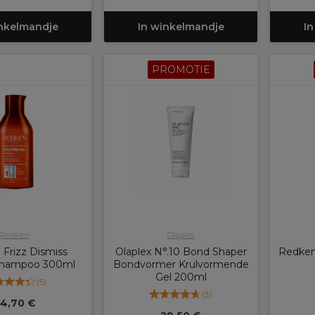
inkelmandje
In winkelmandje
In
PROMOTIE
Redken
Olaplex
Frizz Dismiss
Olaplex N°.10 Bond Shaper
Redken 
 Shampoo 300ml
Bondvormer Krulvormende
Gel 200ml
(
5
)
(
3
)
4,70 €