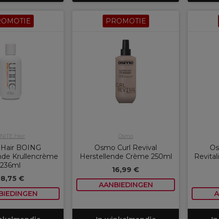
ROMOTIE
PROMOTIE
NITE Hair
Osmo
 Hair BOING
Osmo Curl Revival
Os
nde Krullencrème
Herstellende Crème 250ml
Revital
236ml
16,99 €
28,75 €
AANBIEDINGEN
BIEDINGEN
A