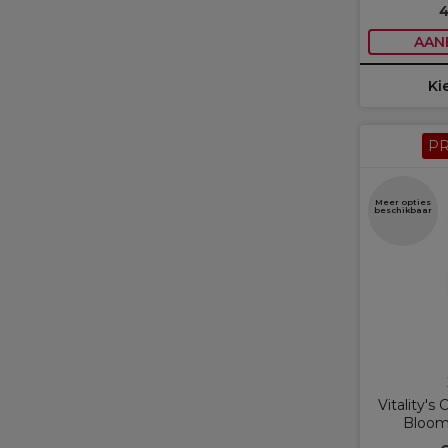
4
AAN
Ki
P
Meer opties
beschikbaar
Vitality's 
Bloom