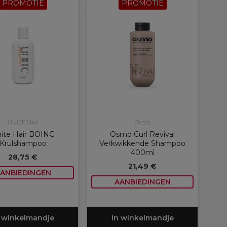
PROMOTIE
PROMOTIE
UNITE Hair
Osmo
ite Hair BOING
Osmo Curl Revival
Krulshampoo
Verkwikkende Shampoo
400ml
28,75 €
21,49 €
ANBIEDINGEN
AANBIEDINGEN
 winkelmandje
In winkelmandje