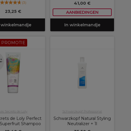
(
3
)
41,00 €
23,25 €
AANBIEDINGEN
 winkelmandje
In winkelmandje
PROMOTIE
es
ar
Les Secrets de Loly
Schwarzkopf Professional
rets de Loly Perfect
Schwarzkopf Natural Styling
Superfruit Shampoo
Neutralizer + 1l