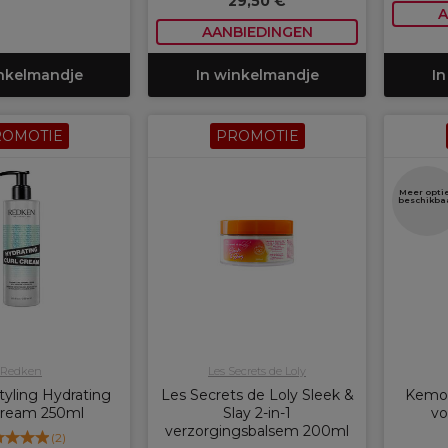
29,50 €
A
AANBIEDINGEN
inkelmandje
In winkelmandje
In
ROMOTIE
PROMOTIE
Meer opti
beschikba
Redken
Les Secrets de Loly
yling Hydrating
Les Secrets de Loly Sleek &
Kemon
Cream 250ml
Slay 2-in-1
vo
verzorgingsbalsem 200ml
(
2
)