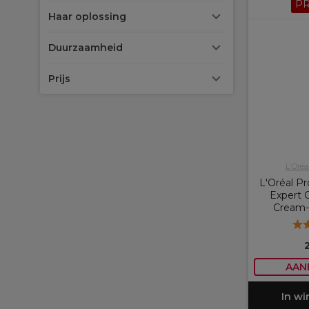
P
Haar oplossing
Duurzaamheid
Prijs
L'Oréa
L'Oréal Pr
Expert C
Cream-i
AAN
In w