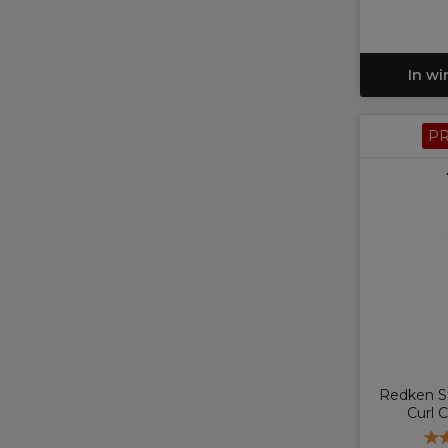
In w
P
Redken St
Curl 