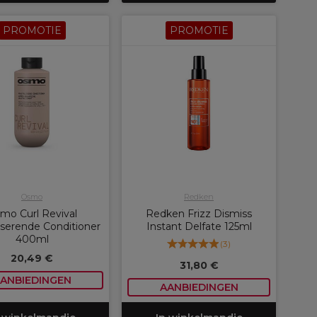
PROMOTIE
PROMOTIE
Osmo
Redken
mo Curl Revival
Redken Frizz Dismiss
iserende Conditioner
Instant Delfate 125ml
400ml
(
3
)
20,49 €
31,80 €
ANBIEDINGEN
AANBIEDINGEN