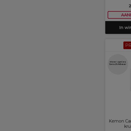
AAN
In w
P
Meer opties
beschikbaar
Kemon Car
kru