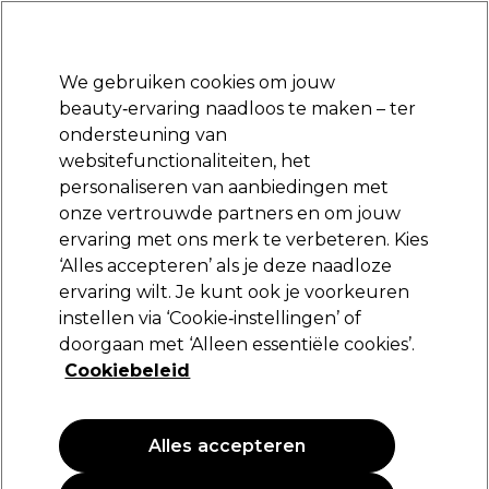
Klaar om je aan te melden voor
-15 %
? Word lid van
Pro-Duo Prestige
en gebruik
RET15
op je eerste aankoop.
*Voorw. van toep.
We gebruiken cookies om jouw
Aanmelden
beauty‑ervaring naadloos te maken – ter
ondersteuning van
Merken
Deals
Haar
Elektra
Beauty
Salon interieur
websitefunctionaliteiten, het
Volgende dag geleverd*
personaliseren van aanbiedingen met
Na verzending, maandag t/m vrijdag
onze vertrouwde partners en om jouw
ervaring met ons merk te verbeteren. Kies
Redken
‘Alles accepteren’ als je deze naadloze
ervaring wilt. Je kunt ook je voorkeuren
Redken Frizz Dismiss Conditioner 300ml
instellen via ‘Cookie‑instellingen’ of
(
3
)
doorgaan met ‘Alleen essentiële cookies’.
27,15 €
Cookiebeleid
9.05 € per 100ml
Alles accepteren