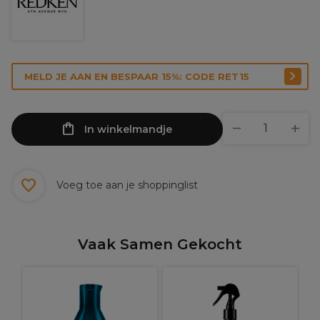
MELD JE AAN EN BESPAAR 15%: CODE RET15
In winkelmandje
Voeg toe aan je shoppinglist
Vaak Samen Gekocht
a
R