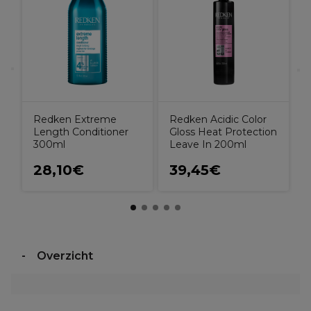
A
Redken Extreme
Redken Acidic Color
Length Conditioner
Gloss Heat Protection
300ml
Leave In 200ml
28,10€
39,45€
Overzicht