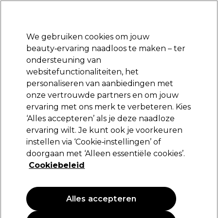
Klaar om je aan te melden voor
-15 %
? Word lid van
Pro-Duo Prestige
en gebruik
RET15
op je eerste aankoop.
*Voorw. van toep.
We gebruiken cookies om jouw
Aanmelden
beauty‑ervaring naadloos te maken – ter
ondersteuning van
Merken
Deals
Haar
Elektra
Beauty
Salon interieur
websitefunctionaliteiten, het
Volgende dag geleverd*
personaliseren van aanbiedingen met
Na verzending, maandag t/m vrijdag
onze vertrouwde partners en om jouw
Panasonic
Merken
ervaring met ons merk te verbeteren. Kies
‘Alles accepteren’ als je deze naadloze
Panasonic
ervaring wilt. Je kunt ook je voorkeuren
instellen via ‘Cookie‑instellingen’ of
doorgaan met ‘Alleen essentiële cookies’.
Panasonic biedt betrouwbare, hoogwaardige
Cookiebeleid
groomingtechnologie die wereldwijd wordt gewaardeerd door
kappers en barbiers. Dankzij geavanceerde Japanse
Lees meer
snijtechnologie en krachtige draadloze tools levert het
assortiment uitzonderlijke precisie, langdurige duurzaamheid
Alles accepteren
Filters
en optimale controle. Met sterke motoren, een ergonomisch
ontwerp en een uitstekende snijkwaliteit is Panasonic de