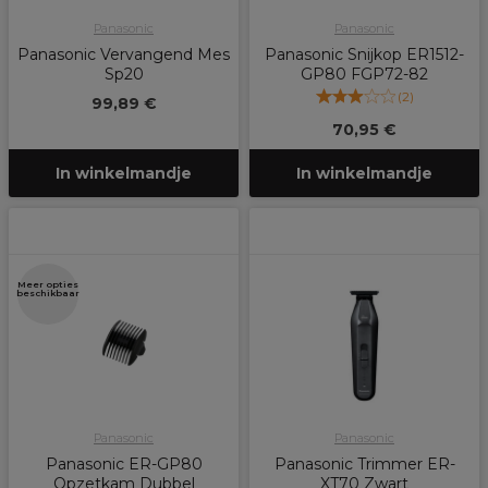
Panasonic
Panasonic
Panasonic Vervangend Mes
Panasonic Snijkop ER1512-
Sp20
GP80 FGP72-82
(
2
)
99,89 €
70,95 €
In winkelmandje
In winkelmandje
Meer opties
beschikbaar
Panasonic
Panasonic
Panasonic ER-GP80
Panasonic Trimmer ER-
Opzetkam Dubbel
XT70 Zwart