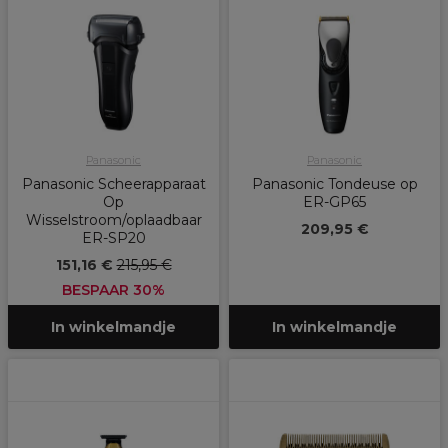
Panasonic
Panasonic
Panasonic Scheerapparaat
Panasonic Tondeuse op
Op
ER-GP65
Wisselstroom/oplaadbaar
209,95 €
ER-SP20
151,16 €
215,95 €
BESPAAR 30%
In winkelmandje
In winkelmandje