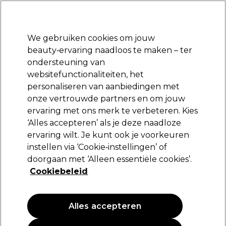
Klaar om je aan te melden voor
-15 %
? Word lid van
Pro-Duo Prestige
en gebruik
RET15
op je eerste aankoop.
*Voorw. van toep.
We gebruiken cookies om jouw
Aanmelden
beauty‑ervaring naadloos te maken – ter
ondersteuning van
Merken
Deals
Haar
Elektra
Beauty
Salon interieur
websitefunctionaliteiten, het
Volgende dag geleverd*
personaliseren van aanbiedingen met
Na verzending, maandag t/m vrijdag
onze vertrouwde partners en om jouw
ervaring met ons merk te verbeteren. Kies
Redken
‘Alles accepteren’ als je deze naadloze
ervaring wilt. Je kunt ook je voorkeuren
Redken Frizz Dismiss Sulfate Shampoo
300ml
instellen via ‘Cookie‑instellingen’ of
doorgaan met ‘Alleen essentiële cookies’.
(
5
)
Cookiebeleid
24,70 €
8.23 € per 100ml
Alles accepteren