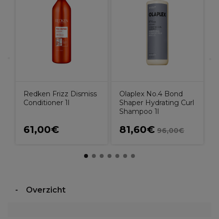
R
e
A
Redken Frizz Dismiss
Olaplex No.4 Bond
Conditioner 1l
Shaper Hydrating Curl
Shampoo 1l
61,00€
81,60€
96,00€
Overzicht