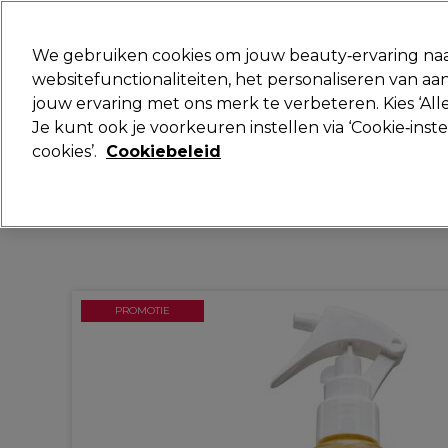
Klaar om je aan te melden voor
We gebruiken cookies om jouw beauty‑ervaring naa
websitefunctionaliteiten, het personaliseren van 
jouw ervaring met ons merk te verbeteren. Kies ‘Alle
Merken
Deals
Haar
Elektra
Je kunt ook je voorkeuren instellen via ‘Cookie‑inst
cookies’.
Cookiebeleid
Volgende dag geleverd*
Na verzending, maandag t/m vrijdag
PROMOTIE