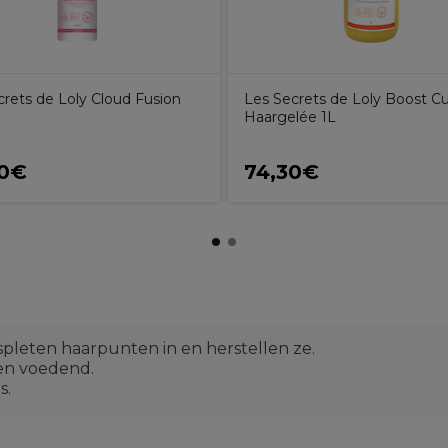
crets de Loly Cloud Fusion
Les Secrets de Loly Boost Cu
Haargelée 1L
90€
74,30€
pleten haarpunten in en herstellen ze.
 en voedend.
s.