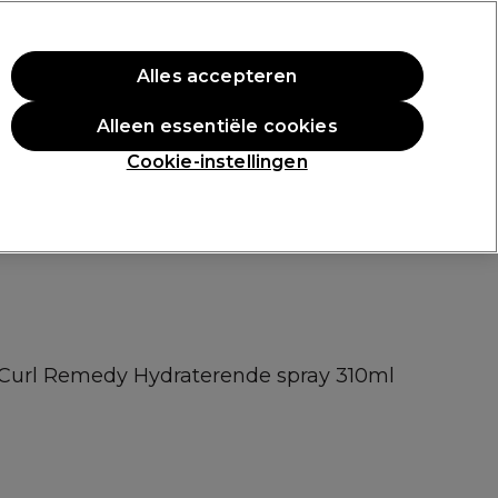
rste aankoop.
*Voorw. van toep.
Alles accepteren
Aanmelden
Alleen essentiële cookies
n
Inspiratie
Professionele Awards
Cookie-instellingen
l Curl Remedy Hydraterende spray 310ml