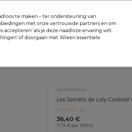
-15 %
? Word lid van
Pro-Duo Prestige
en gebruik
RET15
op je ee
dloos te maken – ter ondersteuning van
aanbiedingen met onze vertrouwde partners en om
Zoeken
s accepteren’ als je deze naadloze ervaring wilt.
Beauty
Salon interieur
Mannen
Vegan
Nieuwe producte
ellingen’ of doorgaan met ‘Alleen essentiële
Gratis Retourneren
Gratis bezorging vanaf slechts €40
Haar
Haarverzorging
Conditioner
Les Secrets de Loly
Les Secrets de Loly Cocktai
(
0
)
36,40 €
11.74 € per 100ml