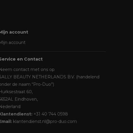
Mijn account
Mijn account
Service en Contact
Neem contact met ons op
SALLY BEAUTY NETHERLANDS B.V. (handelend
onder de naam “Pro-Duo”)
Hurksestraat 60,
5652AL Eindhoven,
Nederland
Klantendienst:
+31 40 744 0598
Email:
klantendienst.nl@pro-duo.com