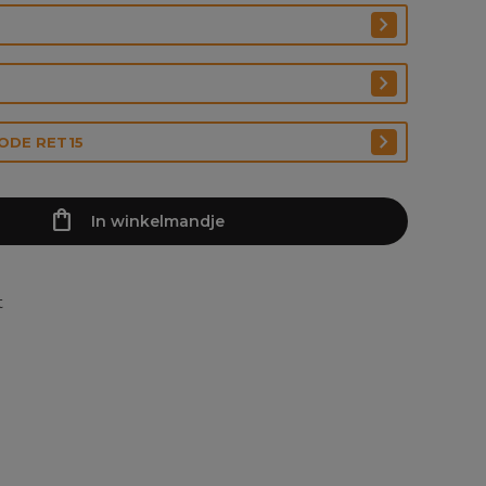
CODE RET15
In winkelmandje
t