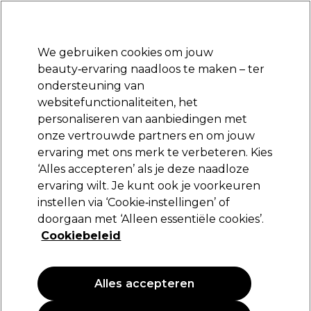
Klaar om je aan te melden voor
-15 %
? Word lid van
Pro-Duo Prestige
en gebruik
RET15
op je eerste aankoop.
*Voorw. van toep.
We gebruiken cookies om jouw
Aanmelden
beauty‑ervaring naadloos te maken – ter
ondersteuning van
Merken
Deals
Haar
Elektra
Beauty
Salon interieur
websitefunctionaliteiten, het
Volgende dag geleverd*
personaliseren van aanbiedingen met
Na verzending, maandag t/m vrijdag
onze vertrouwde partners en om jouw
ervaring met ons merk te verbeteren. Kies
Redken
‘Alles accepteren’ als je deze naadloze
ervaring wilt. Je kunt ook je voorkeuren
Redken Frizz Dismiss Rebel Tame 250ml
instellen via ‘Cookie‑instellingen’ of
(
5
)
doorgaan met ‘Alleen essentiële cookies’.
31,80 €
Cookiebeleid
12.72 € per 100ml
Alles accepteren
PROMOTIE