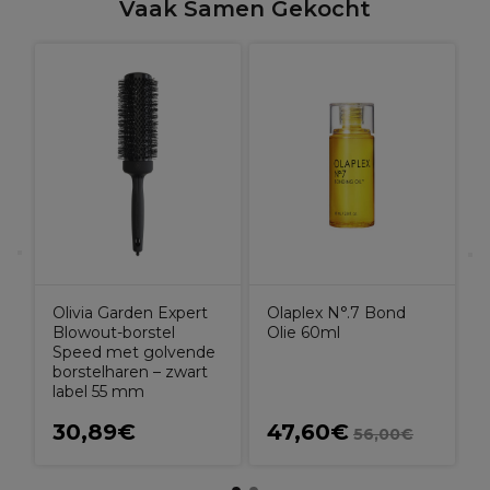
Vaak Samen Gekocht
e
X
H
7
Olivia Garden Expert
Olaplex N°.7 Bond
Blowout-borstel
Olie 60ml
Speed met golvende
borstelharen – zwart
label 55 mm
30,89€
47,60€
56,00€