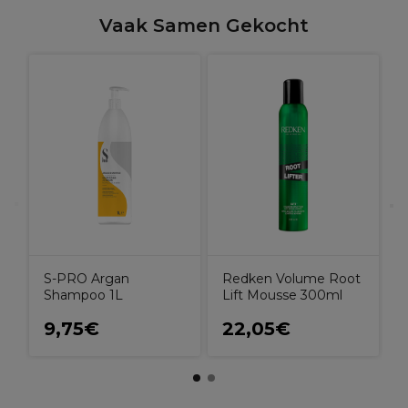
Vaak Samen Gekocht
L
S
E
J
S-PRO Argan
Redken Volume Root
Shampoo 1L
Lift Mousse 300ml
9,75€
22,05€