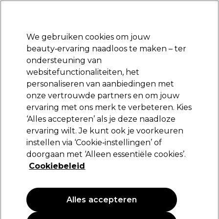
Klaar om je aan te melden voor
-15 %
? Word lid van
Pro-Duo Prestige
en gebruik
RET15
op je eerste aankoop.
*Voorw. van toep.
We gebruiken cookies om jouw
Aanmelden
beauty‑ervaring naadloos te maken – ter
ondersteuning van
Merken
Deals
Haar
Elektra
Beauty
Salon interieur
websitefunctionaliteiten, het
Volgende dag geleverd*
personaliseren van aanbiedingen met
Na verzending, maandag t/m vrijdag
onze vertrouwde partners en om jouw
ervaring met ons merk te verbeteren. Kies
L'Oréal Professionnel
‘Alles accepteren’ als je deze naadloze
ervaring wilt. Je kunt ook je voorkeuren
L'Oréal Professionnel Série Expert Curl
Expression Mousse 10 in 1 250ml
instellen via ‘Cookie‑instellingen’ of
doorgaan met ‘Alleen essentiële cookies’.
(
4
)
Cookiebeleid
23,85 €
9.54 € per 100ml
Alles accepteren
PROMOTIE