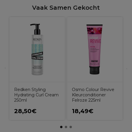
Vaak Samen Gekocht
R
R
Redken Styling
Osmo Colour Revive
Hydrating Curl Cream
Kleurconditioner
250ml
Felroze 225ml
28,50€
18,49€