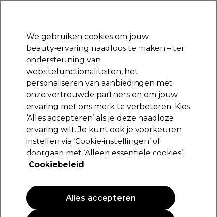
Klaar om je aan te melden voor
-15 %
? Word lid van
Pro-Duo Prestige
en gebruik
RET15
op je eerste aankoop.
*Voorw. van toep.
We gebruiken cookies om jouw
Aanmelden
beauty‑ervaring naadloos te maken – ter
ondersteuning van
Merken
Deals
Haar
Elektra
Beauty
Salon interieur
websitefunctionaliteiten, het
Volgende dag geleverd*
personaliseren van aanbiedingen met
Na verzending, maandag t/m vrijdag
onze vertrouwde partners en om jouw
ervaring met ons merk te verbeteren. Kies
Wella Professionals
‘Alles accepteren’ als je deze naadloze
ervaring wilt. Je kunt ook je voorkeuren
Wella NutriCurls Cleansing Conditioner 1l
instellen via ‘Cookie‑instellingen’ of
(
1
)
doorgaan met ‘Alleen essentiële cookies’.
51,00 €
Cookiebeleid
5.10 € per 100ml
Alles accepteren
PROMOTIE