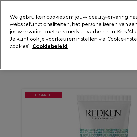
Klaar om je aan te melden voor
We gebruiken cookies om jouw beauty‑ervaring naa
websitefunctionaliteiten, het personaliseren van 
jouw ervaring met ons merk te verbeteren. Kies ‘Alle
Merken
Deals
Haar
Elektra
Je kunt ook je voorkeuren instellen via ‘Cookie‑inst
cookies’.
Cookiebeleid
Volgende dag geleverd*
Na verzending, maandag t/m vrijdag
PROMOTIE