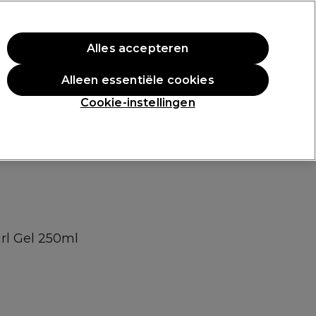
rste aankoop.
*Voorw. van toep.
Alles accepteren
Aanmelden
Alleen essentiële cookies
n
Inspiratie
Professionele Awards
Cookie-instellingen
rl Gel 250ml