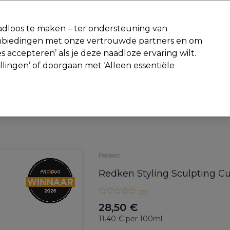
-15 %
? Word lid van
Pro-Duo Prestige
en gebruik
RET15
op je ee
dloos te maken – ter ondersteuning van
aanbiedingen met onze vertrouwde partners en om
Zoeken
s accepteren’ als je deze naadloze ervaring wilt.
Beauty
Salon interieur
Mannen
Vegan
Nieuwe producte
ellingen’ of doorgaan met ‘Alleen essentiële
Gratis Retourneren
Gratis bezorging vanaf slechts €40
Haar
Styling
Wax en styling crème
Redken
Redken Styling Sculpting Cu
(
0
)
28,50 €
11.40 € per 100ml