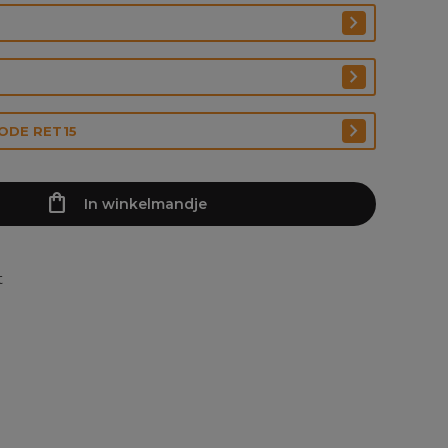
CODE RET15
In winkelmandje
t