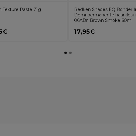
 Texture Paste 71g
Redken Shades EQ Bonder I
Demi-permanente haarkleur
06ABn Brown Smoke 60ml
5€
17,95€