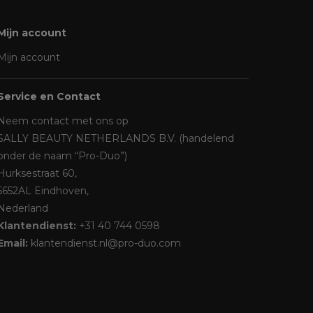
Mijn account
Mijn account
Service en Contact
Neem contact met ons op
SALLY BEAUTY NETHERLANDS B.V. (handelend
onder de naam “Pro-Duo”)
Hurksestraat 60,
5652AL Eindhoven,
Nederland
Klantendienst:
+31 40 744 0598
Email:
klantendienst.nl@pro-duo.com