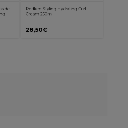
nside
Redken Styling Hydrating Curl
ing
Cream 250ml
28,50€
30,8