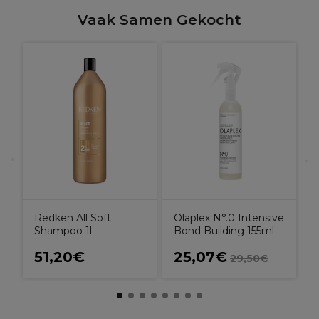
Vaak Samen Gekocht
O
r
R
Redken All Soft
Olaplex N°.0 Intensive
Shampoo 1l
Bond Building 155ml
51,20€
25,07€
29,50€