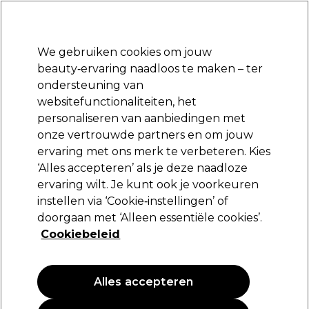
Klaar om je aan te melden voor
-15 %
? Word lid van
Pro-Duo Prestige
en gebruik
RET15
op je eerste aankoop.
*Voorw. van toep.
We gebruiken cookies om jouw
Aanmelden
beauty‑ervaring naadloos te maken – ter
ondersteuning van
Merken
Deals
Haar
Elektra
Beauty
Salon interieur
websitefunctionaliteiten, het
Volgende dag geleverd*
personaliseren van aanbiedingen met
Na verzending, maandag t/m vrijdag
onze vertrouwde partners en om jouw
ervaring met ons merk te verbeteren. Kies
Olaplex
‘Alles accepteren’ als je deze naadloze
ervaring wilt. Je kunt ook je voorkeuren
Olaplex N°.9 Bond Protector Voedend Serum
90 ml
instellen via ‘Cookie‑instellingen’ of
doorgaan met ‘Alleen essentiële cookies’.
(
8
)
Cookiebeleid
25,07 €
29,50 €
32.78 € per 100ml
Alles accepteren
PROMOTIE