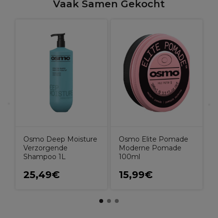
Vaak Samen Gekocht
O
R
C
Osmo Deep Moisture
Osmo Elite Pomade
Verzorgende
Moderne Pomade
Shampoo 1L
100ml
25,49€
15,99€