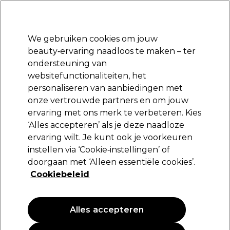
Klaar om je aan te melden voor
-15 %
? Word lid van
Pro-Duo Prestige
en gebruik
RET15
op je eerste aankoop.
*Voorw. van toep.
We gebruiken cookies om jouw
Aanmelden
beauty‑ervaring naadloos te maken – ter
ondersteuning van
Merken
Deals
Haar
Elektra
Beauty
Salon interieur
websitefunctionaliteiten, het
Volgende dag geleverd*
personaliseren van aanbiedingen met
Na verzending, maandag t/m vrijdag
onze vertrouwde partners en om jouw
ervaring met ons merk te verbeteren. Kies
Osmo
‘Alles accepteren’ als je deze naadloze
ervaring wilt. Je kunt ook je voorkeuren
Osmo Curl Revival Regeneratieve Gel 250ml
instellen via ‘Cookie‑instellingen’ of
(
0
)
doorgaan met ‘Alleen essentiële cookies’.
16,99 €
Cookiebeleid
6.80 € per 100ml
Alles accepteren
PROMOTIE