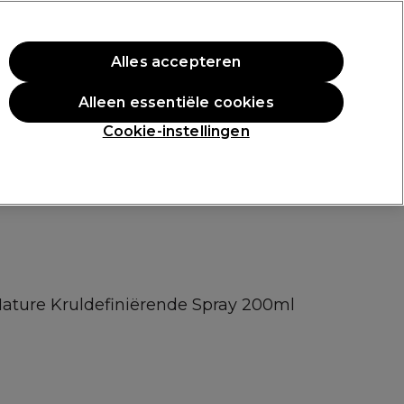
rste aankoop.
*Voorw. van toep.
Alles accepteren
Aanmelden
Alleen essentiële cookies
n
Inspiratie
Professionele Awards
Cookie-instellingen
ature Kruldefiniërende Spray 200ml