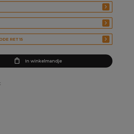
CODE RET15
In winkelmandje
t