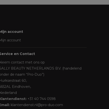
Mijn account
Mijn account
Service en Contact
Neem contact met ons op
SALLY BEAUTY NETHERLANDS B.V. (handelend
onder de naam “Pro-Duo”)
Hurksestraat 60,
5652AL Eindhoven,
Nederland
Klantendienst:
+31 40 744 0598
Email:
klantendienst.nl@pro-duo.com