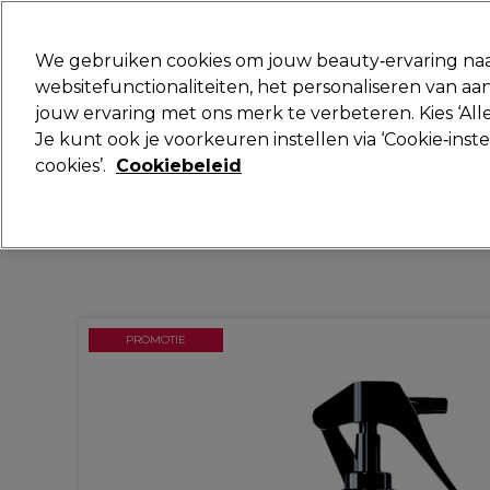
Klaar om je aan te melden voor
We gebruiken cookies om jouw beauty‑ervaring naa
websitefunctionaliteiten, het personaliseren van 
jouw ervaring met ons merk te verbeteren. Kies ‘Alle
Merken
Deals
Haar
Elektra
Je kunt ook je voorkeuren instellen via ‘Cookie‑inst
cookies’.
Cookiebeleid
Volgende dag geleverd*
Na verzending, maandag t/m vrijdag
PROMOTIE