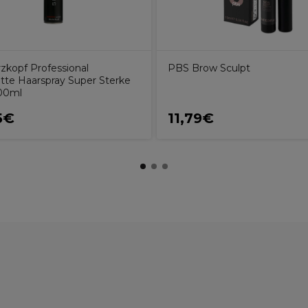
zkopf Professional
PBS Brow Sculpt
ette Haarspray Super Sterke
00ml
5€
11,79€