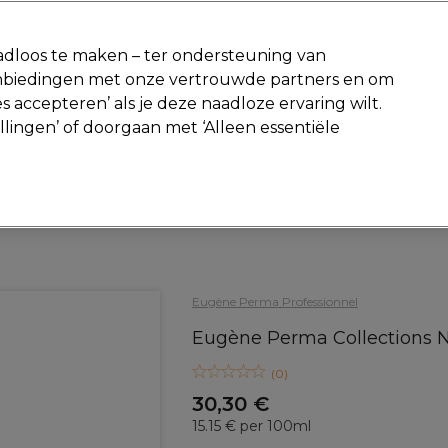
-15 %
? Word lid van
Pro-Duo Prestige
en gebruik
RET15
op je ee
dloos te maken – ter ondersteuning van
aanbiedingen met onze vertrouwde partners en om
Zoeken
s accepteren’ als je deze naadloze ervaring wilt.
Beauty
Salon interieur
Mannen
Vegan
Nieuwe producte
ellingen’ of doorgaan met ‘Alleen essentiële
Gratis Retourneren
Gratis bezorging vanaf slechts €40
Haar
Styling
Haarspray en haarlak
Eugène Perma Professionnel
Eugène Perma Collections N
(
0
)
30,30 €
15.15 € per 100ml