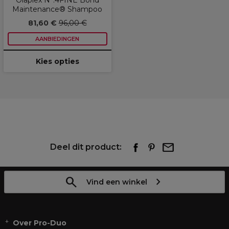
Olaplex N°.4FINE Bond
Maintenance® Shampoo
81,60 €
96,00 €
AANBIEDINGEN
Kies opties
Deel dit product:
Vind een winkel
Over Pro-Duo