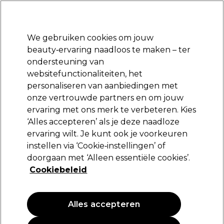
Klaar om je aan te melden voor
-15 %
? Word lid van
Pro-Duo Prestige
en gebruik
RET15
op je eerste aankoop.
*Voorw. van toep.
We gebruiken cookies om jouw
Aanmelden
beauty‑ervaring naadloos te maken – ter
ondersteuning van
Merken
Deals
Haar
Elektra
Beauty
Salon interieur
websitefunctionaliteiten, het
Volgende dag geleverd*
personaliseren van aanbiedingen met
Na verzending, maandag t/m vrijdag
onze vertrouwde partners en om jouw
ervaring met ons merk te verbeteren. Kies
Olaplex
‘Alles accepteren’ als je deze naadloze
ervaring wilt. Je kunt ook je voorkeuren
Olaplex N°.4FINE Bond Maintenance®
Shampoo 1000ml
instellen via ‘Cookie‑instellingen’ of
doorgaan met ‘Alleen essentiële cookies’.
(
0
)
Cookiebeleid
81,60 €
96,00 €
9.60 € per 100ml
Alles accepteren
PROMOTIE