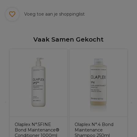
Voeg toe aan je shoppinglist
Vaak Samen Gekocht
O
r
C
Olaplex N°.5FINE
Olaplex N°.4 Bond
Bond Maintenance®
Maintenance
Conditioner 1000ml
Shampoo 250ml