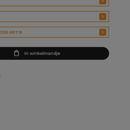
CODE RET15
In winkelmandje
t