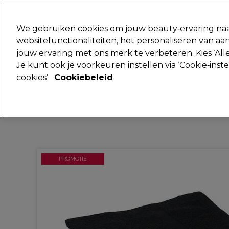
Klaar om je aan te melden voor
We gebruiken cookies om jouw beauty‑ervaring naa
websitefunctionaliteiten, het personaliseren van 
jouw ervaring met ons merk te verbeteren. Kies ‘Alle
Merken
Deals
Haar
Elektra
Je kunt ook je voorkeuren instellen via ‘Cookie‑inst
cookies’.
Cookiebeleid
Volgende dag geleverd*
Na verzending, maandag t/m vrijdag
PROMOTIE