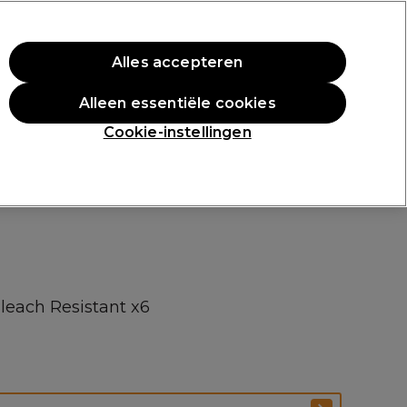
rste aankoop.
*Voorw. van toep.
Alles accepteren
Aanmelden
Alleen essentiële cookies
n
Inspiratie
Professionele Awards
Cookie-instellingen
leach Resistant x6