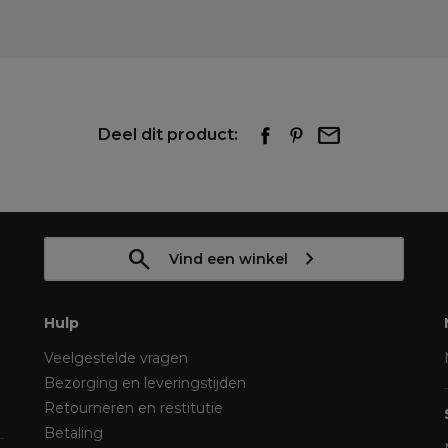
Deel dit product:
Vind een winkel
Hulp
Veelgestelde vragen
Bezorging en leveringstijden
Retourneren en restitutie
Betaling