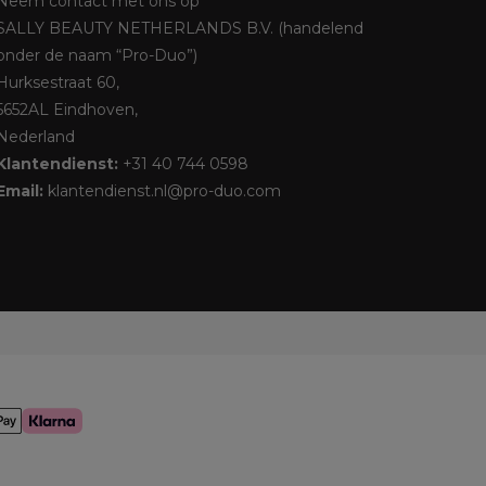
Neem contact met ons op
SALLY BEAUTY NETHERLANDS B.V. (handelend
onder de naam “Pro-Duo”)
Hurksestraat 60,
5652AL Eindhoven,
Nederland
Klantendienst:
+31 40 744 0598
Email:
klantendienst.nl@pro-duo.com