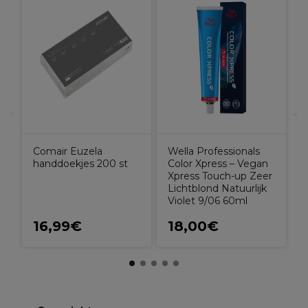
O
K
F
Comair Euzela
Wella Professionals
handdoekjes 200 st
Color Xpress – Vegan
Xpress Touch-up Zeer
Lichtblond Natuurlijk
Violet 9/06 60ml
16,99€
18,00€