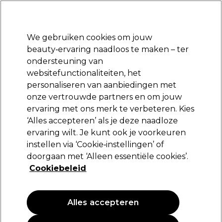
Klaar om je aan te melden voor
-15 %
? Word lid van
Pro-Duo Prestige
en gebruik
RET15
op je eerste aankoop.
*Voorw. van toep.
We gebruiken cookies om jouw
Aanmelden
beauty‑ervaring naadloos te maken – ter
ondersteuning van
Merken
Deals
Haar
Elektra
Beauty
Salon interieur
websitefunctionaliteiten, het
Volgende dag geleverd*
personaliseren van aanbiedingen met
Na verzending, maandag t/m vrijdag
onze vertrouwde partners en om jouw
ervaring met ons merk te verbeteren. Kies
Crewe Orlando
‘Alles accepteren’ als je deze naadloze
ervaring wilt. Je kunt ook je voorkeuren
Crewe Orlando Handdoekwarmers klein wit
instellen via ‘Cookie‑instellingen’ of
(
0
)
doorgaan met ‘Alleen essentiële cookies’.
244,79 €
Cookiebeleid
305,99 €
PROMOTIE
Alles accepteren