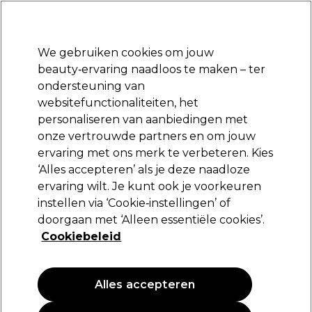
Klaar om je aan te melden voor
-15 %
? Word lid van
Pro-Duo Prestige
en gebruik
RET15
op je eerste aankoop.
*Voorw. van toep.
We gebruiken cookies om jouw
Aanmelden
beauty‑ervaring naadloos te maken – ter
ondersteuning van
Merken
Deals
Haar
Elektra
Beauty
Salon interieur
websitefunctionaliteiten, het
Volgende dag geleverd*
personaliseren van aanbiedingen met
Na verzending, maandag t/m vrijdag
onze vertrouwde partners en om jouw
ervaring met ons merk te verbeteren. Kies
S-PRO
‘Alles accepteren’ als je deze naadloze
ervaring wilt. Je kunt ook je voorkeuren
S-PRO Handdoek Zwart Bleekbestendig x6
instellen via ‘Cookie‑instellingen’ of
(
0
)
doorgaan met ‘Alleen essentiële cookies’.
72,05 €
Cookiebeleid
PROMOTIE
Alles accepteren