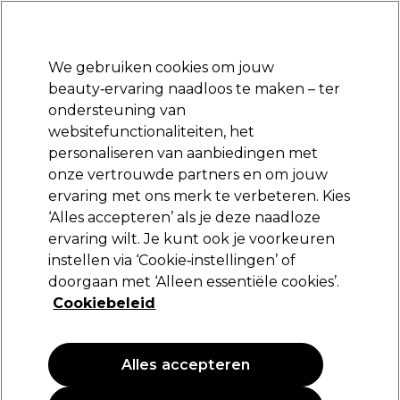
Klaar om je aan te melden voor
-15 %
? Word lid van
Pro-Duo Prestige
en gebruik
RET15
op je eerste aankoop.
*Voorw. van toep.
We gebruiken cookies om jouw
Aanmelden
beauty‑ervaring naadloos te maken – ter
ondersteuning van
Merken
Deals
Haar
Elektra
Beauty
Salon interieur
websitefunctionaliteiten, het
Volgende dag geleverd*
personaliseren van aanbiedingen met
Na verzending, maandag t/m vrijdag
onze vertrouwde partners en om jouw
ervaring met ons merk te verbeteren. Kies
Sibel
‘Alles accepteren’ als je deze naadloze
ervaring wilt. Je kunt ook je voorkeuren
Sibel Rollercoaster trolleykoffer
instellen via ‘Cookie‑instellingen’ of
(
0
)
doorgaan met ‘Alleen essentiële cookies’.
340,89 €
Cookiebeleid
486,99 €
PROMOTIE
Alles accepteren