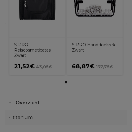
S-PRO
S-PRO Handdoekrek
Reiscosmeticatas
Zwart
Zwart
21,52€
68,87€
43,05€
137,75€
Overzicht
titanium