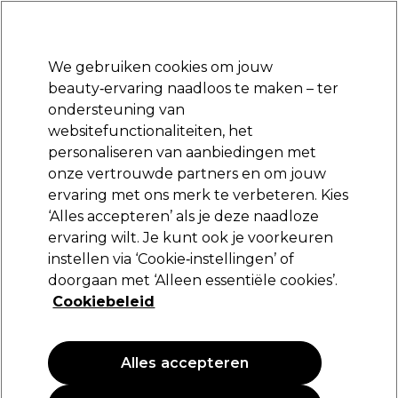
Klaar om je aan te melden voor
-15 %
? Word lid van
Pro-Duo Prestige
en gebruik
RET15
op je eerste aankoop.
*Voorw. van toep.
We gebruiken cookies om jouw
Aanmelden
beauty‑ervaring naadloos te maken – ter
ondersteuning van
Merken
Deals
Haar
Elektra
Beauty
Salon interieur
websitefunctionaliteiten, het
Volgende dag geleverd*
personaliseren van aanbiedingen met
Na verzending, maandag t/m vrijdag
onze vertrouwde partners en om jouw
ervaring met ons merk te verbeteren. Kies
Color Secret
‘Alles accepteren’ als je deze naadloze
ervaring wilt. Je kunt ook je voorkeuren
Color Secret Volume Spray 180ml
instellen via ‘Cookie‑instellingen’ of
(
0
)
doorgaan met ‘Alleen essentiële cookies’.
10,73 €
Cookiebeleid
17,89 €
9.94 € per 100ml
Alles accepteren
PROMOTIE