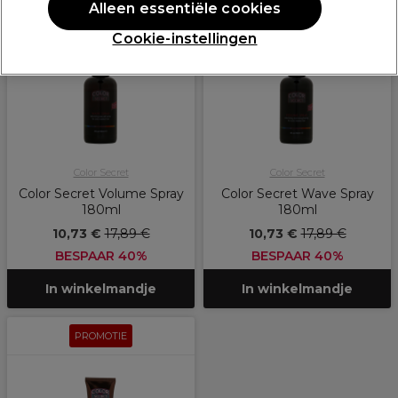
PROMOTIE
PROMOTIE
Alleen essentiële cookies
Cookie-instellingen
Color Secret
Color Secret
Color Secret Volume Spray
Color Secret Wave Spray
180ml
180ml
10,73 €
17,89 €
10,73 €
17,89 €
BESPAAR 40%
BESPAAR 40%
In winkelmandje
In winkelmandje
PROMOTIE