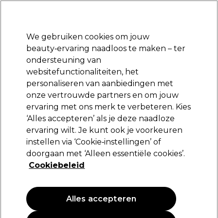
Klaar om je aan te melden voor
-15 %
? Word lid van
Pro-Duo Prestige
en gebruik
RET15
op je eerste aankoop.
*Voorw. van toep.
We gebruiken cookies om jouw
Aanmelden
beauty‑ervaring naadloos te maken – ter
ondersteuning van
Merken
Deals
Haar
Elektra
Beauty
Salon interieur
websitefunctionaliteiten, het
Volgende dag geleverd*
personaliseren van aanbiedingen met
Na verzending, maandag t/m vrijdag
onze vertrouwde partners en om jouw
Color Secret
Merken
ervaring met ons merk te verbeteren. Kies
‘Alles accepteren’ als je deze naadloze
Color Secret
ervaring wilt. Je kunt ook je voorkeuren
instellen via ‘Cookie‑instellingen’ of
doorgaan met ‘Alleen essentiële cookies’.
Cookiebeleid
Filters
Sorteren op:
Populariteit
Alles accepteren