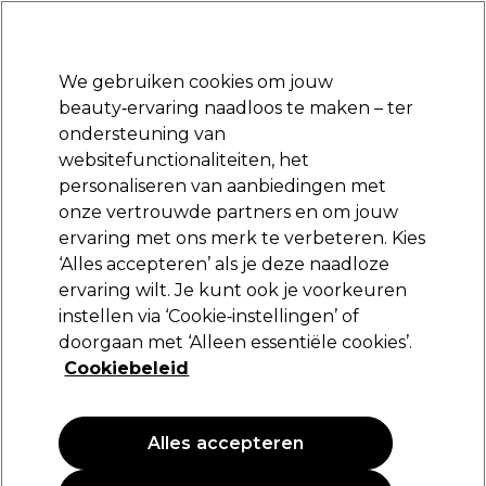
Klaar om je aan te melden voor
-15 %
? Word lid van
Pro-Duo Prestige
en gebruik
RET15
op je eerste aankoop.
*Voorw. van toep.
We gebruiken cookies om jouw
Aanmelden
beauty‑ervaring naadloos te maken – ter
ondersteuning van
Merken
Deals
Haar
Elektra
Beauty
Salon interieur
websitefunctionaliteiten, het
Volgende dag geleverd*
personaliseren van aanbiedingen met
Na verzending, maandag t/m vrijdag
onze vertrouwde partners en om jouw
ervaring met ons merk te verbeteren. Kies
Wahl
‘Alles accepteren’ als je deze naadloze
ervaring wilt. Je kunt ook je voorkeuren
Wahl Blade Ice Spray 400ml
instellen via ‘Cookie‑instellingen’ of
(
0
)
doorgaan met ‘Alleen essentiële cookies’.
10,16 €
Cookiebeleid
11,95 €
2.99 € per 100ml
Alles accepteren
PROMOTIE