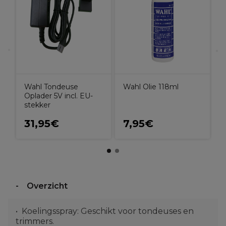
H
Wahl Tondeuse
Wahl Olie 118ml
Oplader 5V incl. EU-
stekker
31,95€
7,95€
Overzicht
Koelingsspray: Geschikt voor tondeuses en
trimmers.